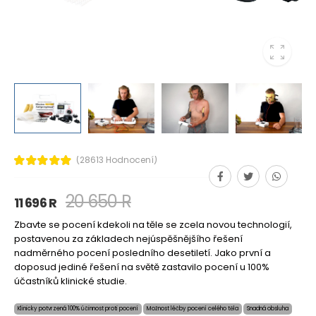
(28613 Hodnocení)
20 650 R
11 696 R
Zbavte se pocení kdekoli na těle se zcela novou technologií,
postavenou za základech nejúspěšnějšího řešení
nadměrného pocení posledního desetiletí. Jako první a
doposud jediné řešení na světě zastavilo pocení u 100%
účastníků klinické studie.
Klinicky potvrzená 100% účinnost proti pocení
Možnost léčby pocení celého těla
Snadná obsluha