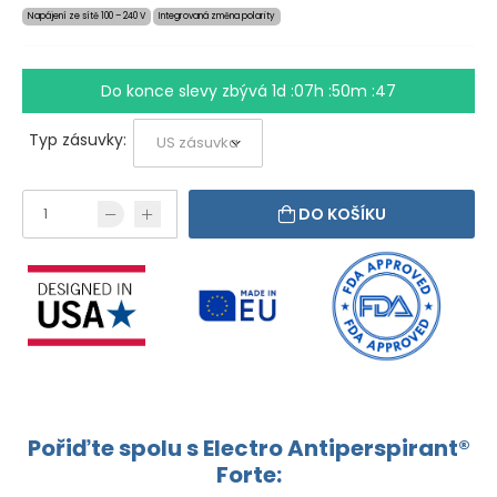
Napájení ze sítě 100 – 240 V
Integrovaná změna polarity
Do konce slevy zbývá
1d :07h :50m :47
Typ zásuvky:
DO KOŠÍKU
Pořiďte spolu s Electro Antiperspirant®
Forte: