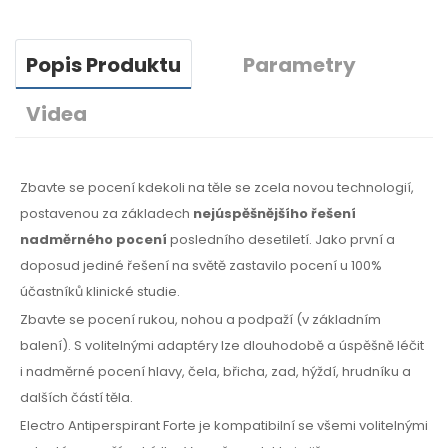
Popis Produktu
Parametry
Videa
Zbavte se pocení kdekoli na těle se zcela novou technologií,
postavenou za základech
nejúspěšnějšího řešení
nadměrného pocení
posledního desetiletí. Jako první a
doposud jediné řešení na světě zastavilo pocení u 100%
účastníků klinické studie.
Zbavte se pocení rukou, nohou a podpaží (v základním
balení). S volitelnými adaptéry lze dlouhodobě a úspěšně léčit
i nadměrné pocení hlavy, čela, břicha, zad, hýždí, hrudníku a
dalších částí těla.
Electro Antiperspirant Forte je kompatibilní se všemi volitelnými