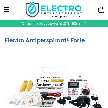
electroantiperspirant.cz
Do konce slevy zbývá
1d :07h :50m :47
Electro Antiperspirant® Forte