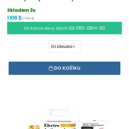
Skladem 3x
1 106 $
1 796 $
0d :06h :06m :50
Do konce slevy zbývá
DO KOŠÍKU