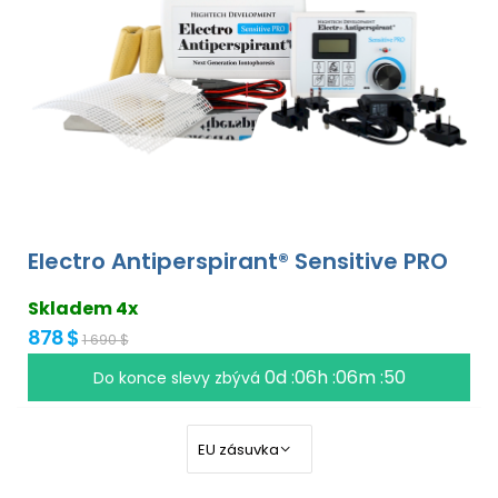
Electro Antiperspirant® Sensitive PRO
Skladem 4x
878 $
1 690 $
0d :06h :06m :50
Do konce slevy zbývá