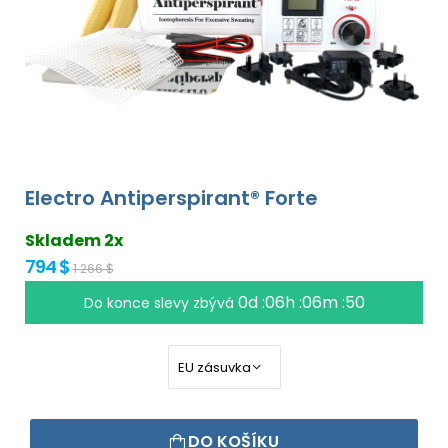
Electro Antiperspirant® Forte
Skladem 2x
794 $
1 266 $
0d :06h :06m :50
Do konce slevy zbývá
DO KOŠÍKU