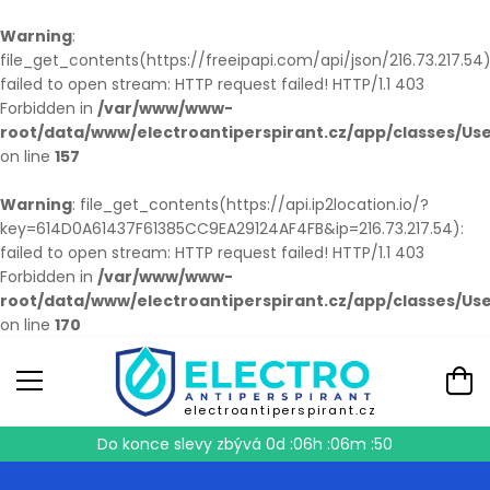
Warning
:
file_get_contents(https://freeipapi.com/api/json/216.73.217.54)
failed to open stream: HTTP request failed! HTTP/1.1 403
Forbidden in
/var/www/www-
root/data/www/electroantiperspirant.cz/app/classes/Us
on line
157
Warning
: file_get_contents(https://api.ip2location.io/?
key=614D0A61437F61385CC9EA29124AF4FB&ip=216.73.217.54):
failed to open stream: HTTP request failed! HTTP/1.1 403
Forbidden in
/var/www/www-
root/data/www/electroantiperspirant.cz/app/classes/Us
on line
170
electroantiperspirant.cz
Do konce slevy zbývá
0d :06h :06m :50