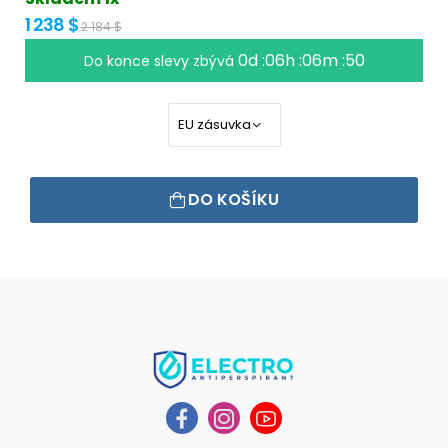
1 238 $
2 184 $
0d :06h :06m :50
Do konce slevy zbývá
DO KOŠÍKU