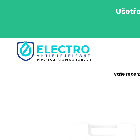
Ušetře
electroantiperspirant.cz
Vaše recen