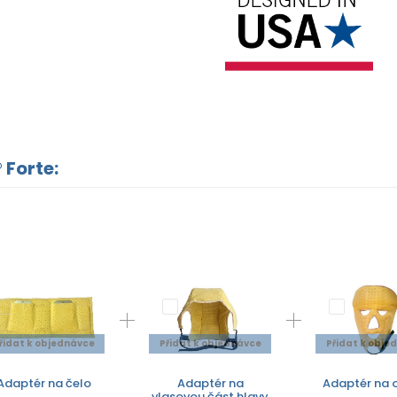
 Forte:
řidat k objednávce
Přidat k objednávce
Přidat k obje
Adaptér na čelo
Adaptér na
Adaptér na o
vlasovou část hlavy