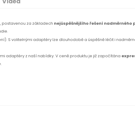
Videa
ií, postavenou za základech
nejúspěšnějšího řešení nadměrného 
udie.
). S volitelnými adaptéry lze dlouhodobě a úspěšně léčit i nadměrné 
nými adaptéry z naší nabídky. V ceně produktu je již započítána
expre
.