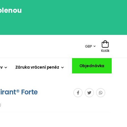
volenou
.
GBP
Košík
Objednávka
iv
Záruka vrácení peněz
irant® Forte
)