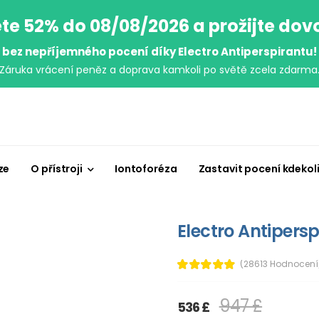
te 52% do 08/08/2026 a prožijte do
bez nepříjemného pocení díky Electro Antiperspirantu!
Záruka vrácení peněz a doprava kamkoli po světě zcela zdarma
ze
O přístroji
Iontoforéza
Zastavit pocení kdekol
Electro Antipersp
(28613 Hodnocení
947 £
536 £