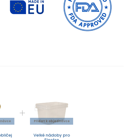
dnávce
Přidat k objednávce
bličej
Velké nádoby pro
Electro