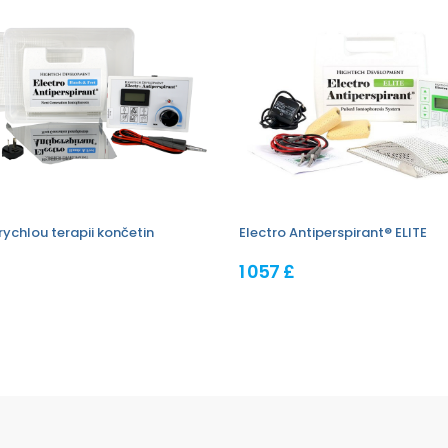
rychlou terapii končetin
Electro Antiperspirant® ELITE
1 057 £