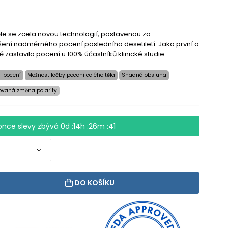
ěle se zcela novou technologií, postavenou za
ení nadměrného pocení posledního desetiletí. Jako první a
 zastavilo pocení u 100% účastníků klinické studie.
i pocení
Možnost léčby pocení celého těla
Snadná obsluha
ovaná změna polarity
once slevy zbývá
0d :14h :26m :40
DO KOŠÍKU