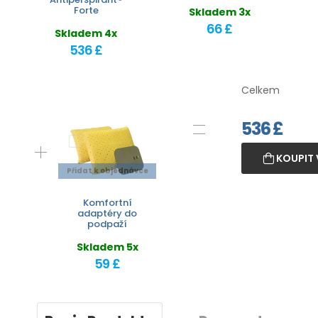
Forte
Skladem 3x
66 £
Skladem 4x
536 £
Celkem
536
£
KOUPIT 
Přidat k objednávce
Komfortní
adaptéry do
podpaží
Skladem 5x
59 £