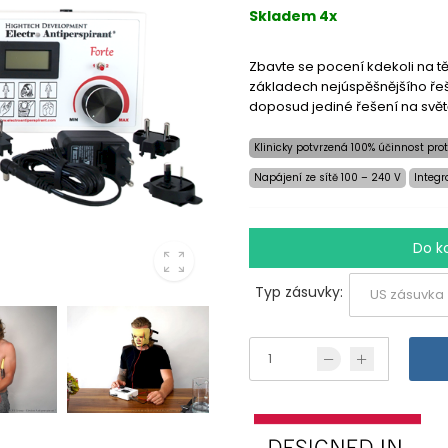
Skladem 4x
Zbavte se pocení kdekoli na t
základech nejúspěšnějšího řeš
doposud jediné řešení na světě
Klinicky potvrzená 100% účinnost prot
Napájení ze sítě 100 – 240 V
Integr
Do k
Typ zásuvky: