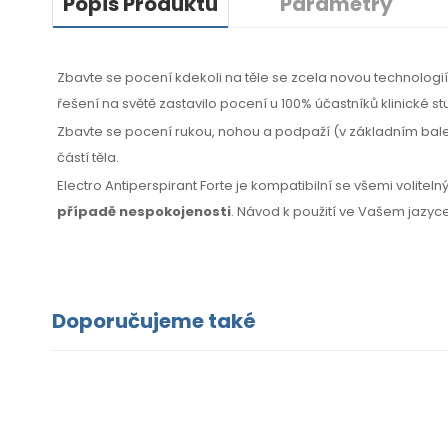
Popis Produktu
Parametry
Zbavte se pocení kdekoli na těle se zcela novou technolog
řešení na světě zastavilo pocení u 100% účastníků klinické st
Zbavte se pocení rukou, nohou a podpaží (v základním balení
částí těla.
Electro Antiperspirant Forte je kompatibilní se všemi volitel
případě nespokojenosti
. Návod k použití ve Vašem jazyce
Doporučujeme také