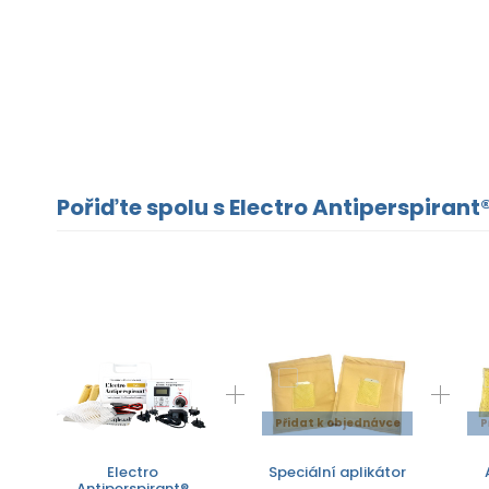
Pořiďte spolu s Electro Antiperspirant®
Přidat k objednávce
P
Electro
Speciální aplikátor
Antiperspirant®