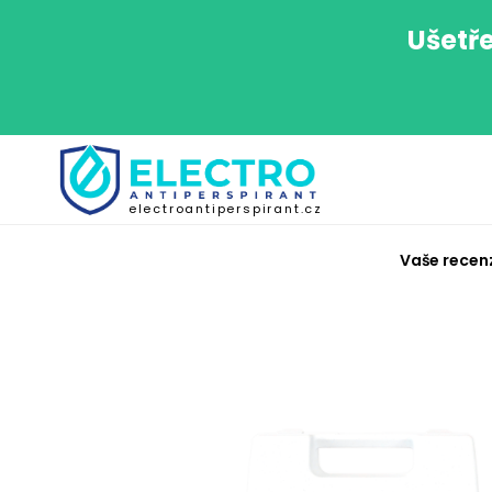
Ušetře
electroantiperspirant.cz
Vaše recen