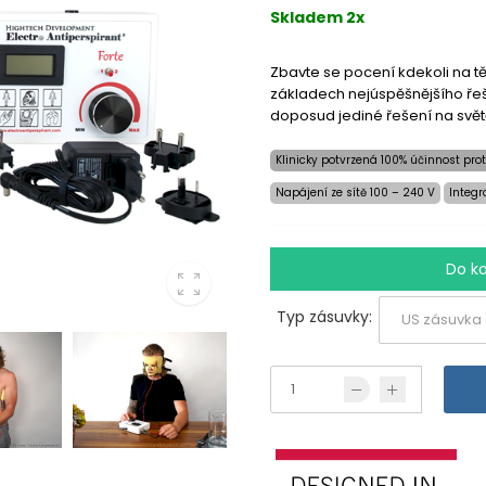
Skladem 2x
Zbavte se pocení kdekoli na t
základech nejúspěšnějšího řeš
doposud jediné řešení na světě
Klinicky potvrzená 100% účinnost prot
Napájení ze sítě 100 – 240 V
Integr
Do k
Typ zásuvky: