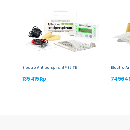
Electro Antiperspirant® ELITE
Electro An
135 415 Rp
74 564 