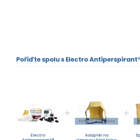
Pořiďte spolu s Electro Antiperspirant®
Přidat k objednávce
P
Electro
Adaptér na
Sp
Antiperspirant®
vlasovou část hlavy