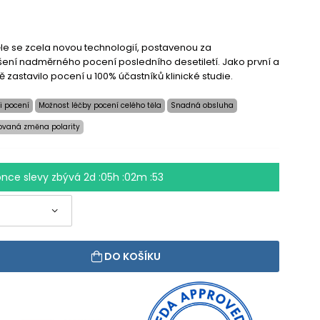
ěle se zcela novou technologií, postavenou za
ení nadměrného pocení posledního desetiletí. Jako první a
 zastavilo pocení u 100% účastníků klinické studie.
i pocení
Možnost léčby pocení celého těla
Snadná obsluha
ovaná změna polarity
once slevy zbývá
2d :05h :02m :52
DO KOŠÍKU