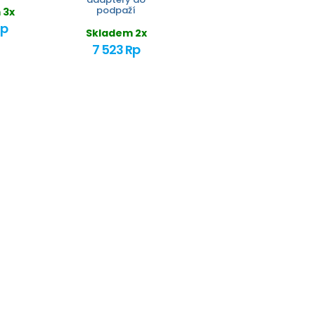
podpaží
 3x
Rp
Skladem 2x
7 523 Rp