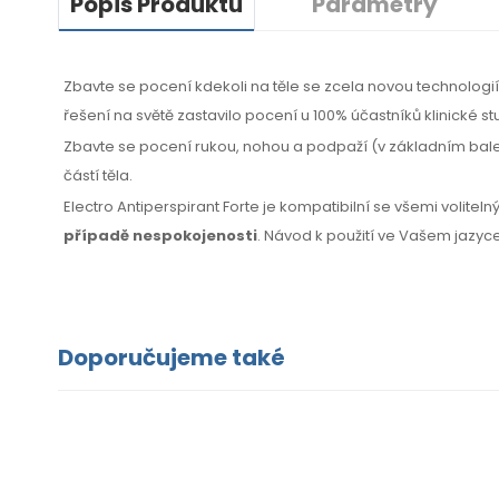
Popis Produktu
Parametry
Zbavte se pocení kdekoli na těle se zcela novou technolog
řešení na světě zastavilo pocení u 100% účastníků klinické st
Zbavte se pocení rukou, nohou a podpaží (v základním balení
částí těla.
Electro Antiperspirant Forte je kompatibilní se všemi volitel
případě nespokojenosti
. Návod k použití ve Vašem jazyce
Doporučujeme také