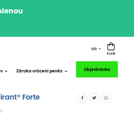
volenou
.
INR
Košík
Objednávka
iv
Záruka vrácení peněz
irant® Forte
í)
p