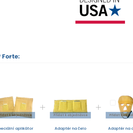
 Forte:
řidat k objednávce
Přidat k objednávce
Přidat k obje
eciální aplikátor
Adaptér na čelo
Adaptér na o