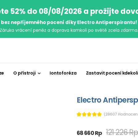
te 52% do 08/08/2026 a prožijte do
bez nepříjemného pocení díky Electro Antiperspirantu!
Záruka vrácení peněz a doprava kamkoli po světě zcela zdarma
ze
O přístroji
Iontoforéza
Zastavit pocení kdekol
Electro Antipersp
(28607 Hodnocen
121 226 R
68 660 Rp