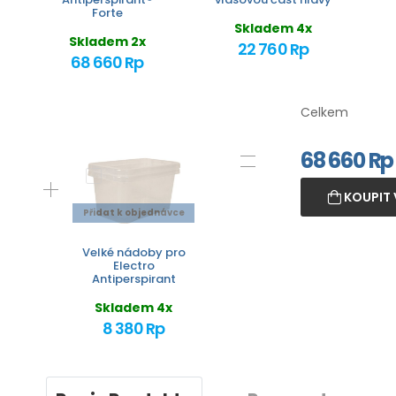
Forte
Skladem 4x
Skladem 2x
22 760 Rp
68 660 Rp
Celkem
68 660
Rp
KOUPIT 
Přidat k objednávce
Velké nádoby pro
Electro
Antiperspirant
Skladem 4x
8 380 Rp