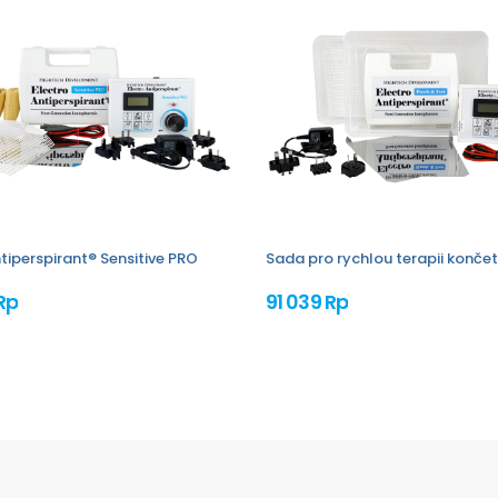
tiperspirant® Sensitive PRO
Sada pro rychlou terapii končet
Rp
91 039 Rp