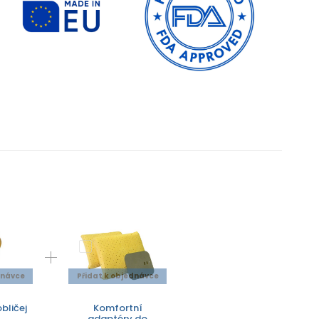
dnávce
Přidat k objednávce
bličej
Komfortní
adaptéry do