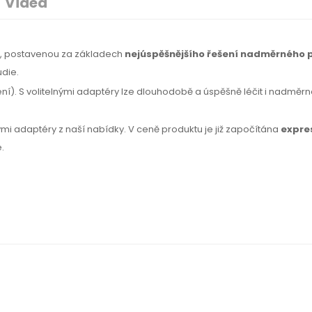
Videa
ií, postavenou za základech
nejúspěšnějšího řešení nadměrného 
udie.
). S volitelnými adaptéry lze dlouhodobě a úspěšně léčit i nadměrné 
nými adaptéry z naší nabídky. V ceně produktu je již započítána
expre
.