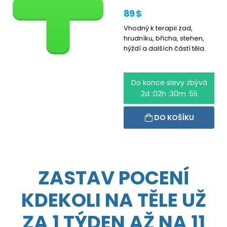
89 $
Vhodný k terapii zad,
hrudníku, břicha, stehen,
hýždí a dalších částí těla.
Do konce slevy zbývá
2d :02h :30m :55
DO KOŠÍKU
ZASTAV POCENÍ
KDEKOLI NA TĚLE UŽ
ZA 1 TÝDEN AŽ NA 11