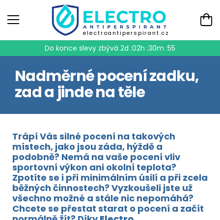
electroantiperspirant.cz
Do konce slevy zbývá
2d :02h :30m :55
Nadměrné pocení zadku,
zad a jinde na těle
Trápí Vás silné pocení na takových
místech, jako jsou záda, hýždě a
podobně? Nemá na vaše pocení vliv
sportovní výkon ani okolní teplota?
Zpotíte se i při minimálním úsilí a při zcela
běžných činnostech? Vyzkoušeli jste už
všechno možné a stále nic nepomáhá?
Chcete se přestat starat o pocení a začít
normálně žít? Díky
Electro