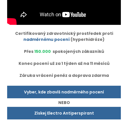
Certifikovaný zdravotnický prostředek proti
nadměrnému pocení
(hyperhidróze)
Přes
150.000
spokojených zákazníků
Konec pocení už za 1 týden až na 11 měsíců
Záruka vrácení peněz a doprava zdarma
Vyber, kde zbavíš nadměrného pocení
NEBO
Získej Electro Antiperspirant