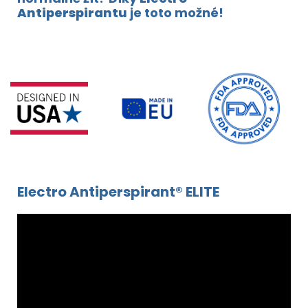
Antiperspirantu
je toto možné!
Electro Antiperspirant® ELITE