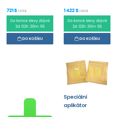
721 $
1 422 $
1 273 $
2 184 $
Do konce slevy zbývá
Do konce slevy zbývá
2d :02h :30m :55
2d :02h :30m :55
DO KOŠÍKU
DO KOŠÍKU
Speciální
aplikátor