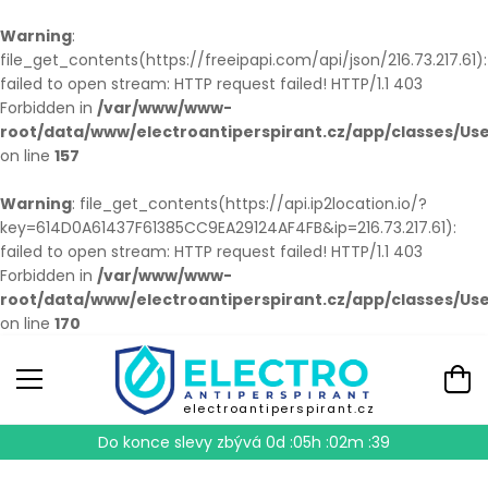
Warning
:
file_get_contents(https://freeipapi.com/api/json/216.73.217.61):
failed to open stream: HTTP request failed! HTTP/1.1 403
Forbidden in
/var/www/www-
root/data/www/electroantiperspirant.cz/app/classes/Us
on line
157
Warning
: file_get_contents(https://api.ip2location.io/?
key=614D0A61437F61385CC9EA29124AF4FB&ip=216.73.217.61):
failed to open stream: HTTP request failed! HTTP/1.1 403
Forbidden in
/var/www/www-
root/data/www/electroantiperspirant.cz/app/classes/Us
on line
170
electroantiperspirant.cz
Do konce slevy zbývá
0d :05h :02m :38