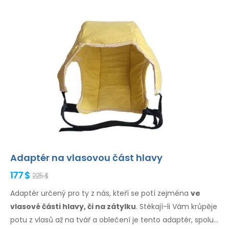
Adaptér na vlasovou část hlavy
177 $
225 $
Adaptér určený pro ty z nás, kteří se potí zejména
ve
vlasové
části hlavy, či na zátylku
. Stékají-li Vám krůpěje
potu
z vlasů
až na tvář
a oblečení
je tento adaptér, spolu