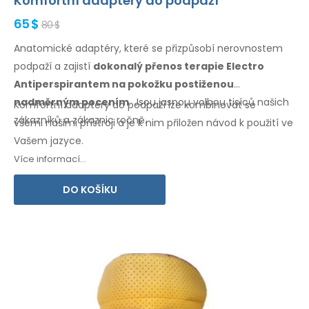
Komfortní adaptéry do podpaží
65 $
80 $
Anatomické adaptéry, které se přizpůsobí nerovnostem
podpaží
a zajistí
dokonalý přenos terapie Electro
Antiperspirantem
na pokožku
postiženou
nadměrným pocením
. Jsou jasnou volbou tisíců našich
Komfortní adaptéry
do podpaží
lze kombinovat
se
zákazníků
a zákaznic
ročně.
všemi
našimi přístroji a je k nim přiložen návod
k použití
ve
Vašem jazyce.
Více informací...
DO KOŠÍKU