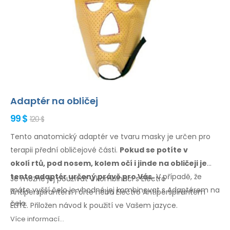
Adaptér na obličej
99 $
120 $
Tento anatomický adaptér ve tvaru masky je určen pro
terapii přední obličejové části.
Pokud se potíte
v
okolí
rtů, pod nosem, kolem očí
i jinde
na obličeji
je
tento
adaptér určený právě pro Vás.
V případě,
že
Je možné jej používat v kombinaci s Electro
máte
vyšší čelo je vhodné jej kombinovat
s Adaptérem
na
Antiperspirantem Forte nebo Electro Antiperspirantem
čelo.
ELITE. Přiložen návod
k použití
ve Vašem
jazyce.
Více informací...