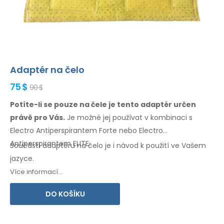
Adaptér na čelo
75 $
90 $
Potíte-li se pouze na čele je tento adaptér určen
právě
pro Vás.
Je možné
jej používat
v kombinaci
s
Electro Antiperspirantem Forte nebo Electro
Antiperspirantem ELITE.
Součástí adaptéru
na čelo
je i návod
k použití
ve Vašem
jazyce.
Více informací...
DO KOŠÍKU