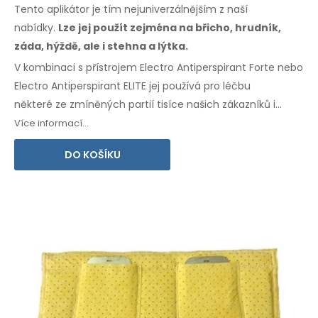
Tento aplikátor je tím nejuniverzálnějším z naší
nabídky.
Lze jej použít zejména
na břicho,
hrudník,
záda, hýždě,
ale i stehna
a lýtka.
V kombinaci s přístrojem Electro Antiperspirant Forte nebo
Electro Antiperspirant ELITE jej používá pro léčbu
některé
ze zmíněných
partií tisíce našich zákazníků
i
zákaznic.
Přiložen návod
k použití
ve Vašem jazyce.
Více informací...
DO KOŠÍKU