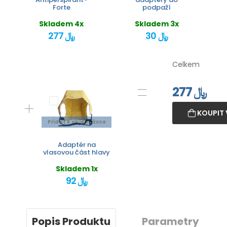
Forte
podpaží
Skladem 4x
Skladem 3x
30 ﷼
277 ﷼
Celkem
277
﷼
KOUPIT 
Přidat k objednávce
Adaptér na
vlasovou část hlavy
Skladem 1x
92 ﷼
Popis Produktu
Parametry