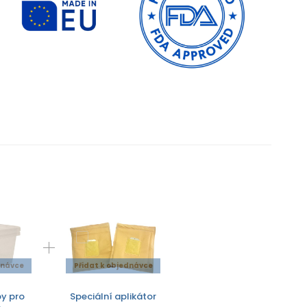
dnávce
Přidat k objednávce
y pro
Speciální aplikátor
o