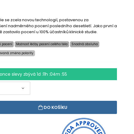
ěle se zcela novou technologií, postavenou za
ení nadměrného pocení posledního desetiletí. Jako první a
 zastavilo pocení u 100% účastníků klinické studie.
i pocení
Možnost léčby pocení celého těla
Snadná obsluha
ovaná změna polarity
once slevy zbývá
1d :11h :04m :54
DO KOŠÍKU