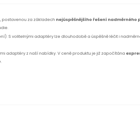
ií, postavenou za základech
nejúspěšnějšího řešení nadměrného 
udie.
). S volitelnými adaptéry lze dlouhodobě a úspěšně léčit i nadměrné 
nými adaptéry z naší nabídky. V ceně produktu je již započítána
expre
.