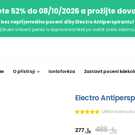
ete 52% do 08/10/2026 a prožijte dov
bez nepříjemného pocení díky Electro Antiperspirantu!
Záruka vrácení peněz a doprava kamkoli po světě zcela zdarma
ze
O přístroji
Iontoforéza
Zastavit pocení kdekol
Electro Antipersp
(28613 Hodnocení
488 ﷼
277 ﷼