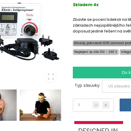
Skladem 4x
Zbavte se pocení kdekoli na t
základech nejúspěšnějšího řeš
doposud jediné řešení na světě
Klinicky potvrzená 100% účinnost prot
Napájení ze sítě 100 – 240 V
Integr
Do k
Typ zásuvky: