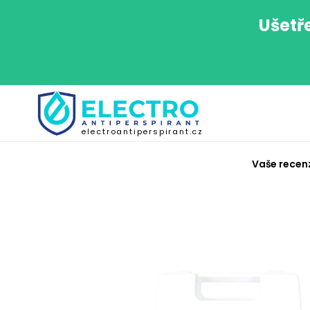
Ušetř
electroantiperspirant.cz
Vaše recen