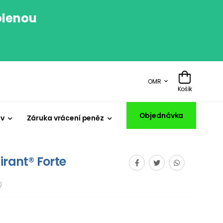
olenou
.
OMR
Košík
Objednávka
iv
Záruka vrácení peněz
irant® Forte
)