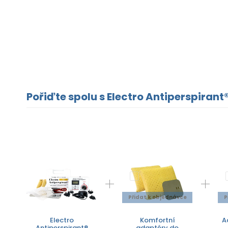
Pořiďte spolu s Electro Antiperspirant®
Přidat k objednávce
P
Electro
Komfortní
A
Antiperspirant®
adaptéry do