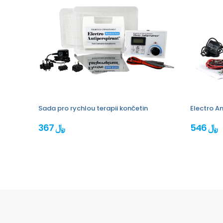
Sada pro rychlou terapii končetin
Electro An
546 ﷼
367 ﷼