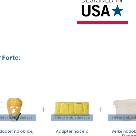
 Forte:
řidat k objednávce
Přidat k objednávce
Přidat k obje
daptér na obličej
Adaptér na čelo
Velké nádob
Electr