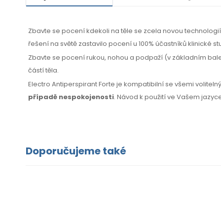
Zbavte se pocení kdekoli na těle se zcela novou technolog
řešení na světě zastavilo pocení u 100% účastníků klinické st
Zbavte se pocení rukou, nohou a podpaží (v základním balení
částí těla.
Electro Antiperspirant Forte je kompatibilní se všemi volitel
případě nespokojenosti
. Návod k použití ve Vašem jazyce
Doporučujeme také