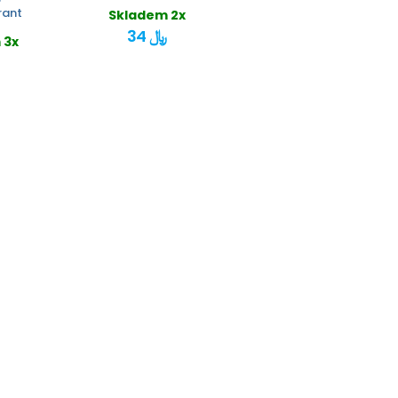
rant
Skladem 2x
34 ﷼
 3x