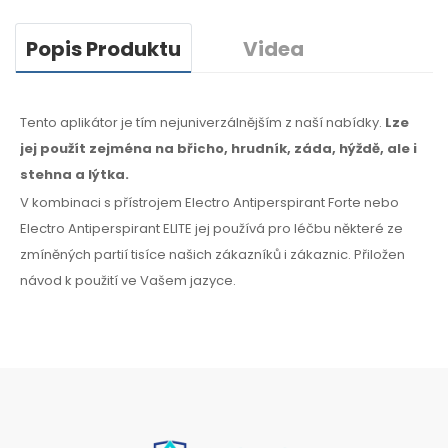
Popis Produktu
Videa
Tento aplikátor je tím nejuniverzálnějším z naší nabídky.
Lze
jej použít zejména
na břicho,
hrudník, záda, hýždě,
ale i
stehna
a lýtka.
V kombinaci s přístrojem Electro Antiperspirant Forte nebo
Electro Antiperspirant ELITE jej používá pro léčbu některé
ze
zmíněných
partií tisíce našich zákazníků
i zákaznic.
Přiložen
návod
k použití
ve Vašem jazyce.