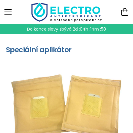
electroantiperspirant.cz
Do konce slevy zbývá
2d :04h :14m :58
Speciální aplikátor