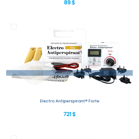
89 $
Přidat k objednávce
Electro Antiperspirant® Forte
721 $