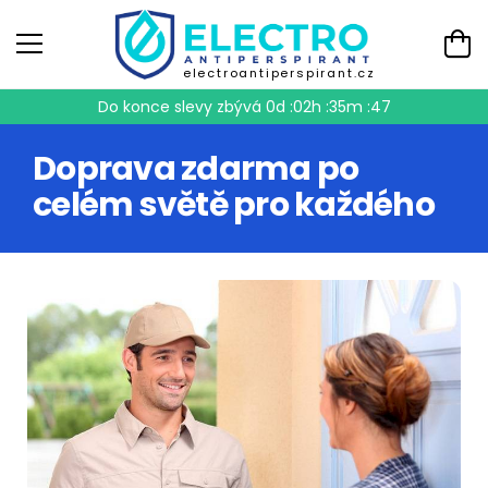
electroantiperspirant.cz
Do konce slevy zbývá
0d :02h :35m :46
Doprava zdarma po
celém světě pro každého