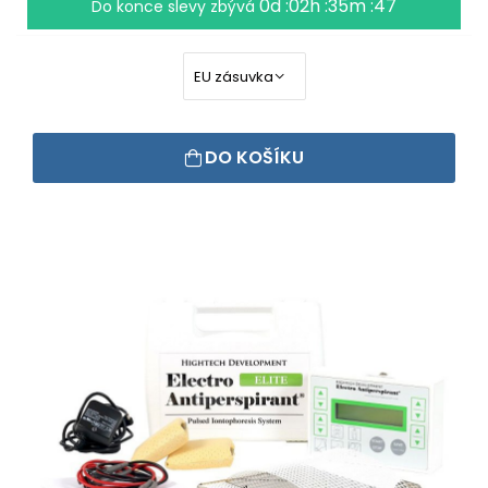
0d :02h :35m :46
Do konce slevy zbývá
DO KOŠÍKU