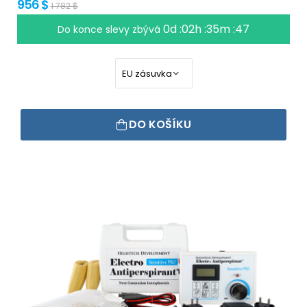
956 $
1 782 $
0d :02h :35m :46
Do konce slevy zbývá
DO KOŠÍKU