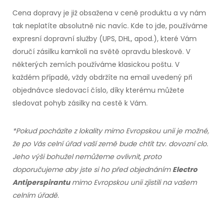
Cena dopravy je již obsažena
v ceně
produktu a vy nám
tak neplatíte absolutně nic navíc. Kde to jde,
používáme
expresní dopravní služby (UPS, DHL, apod.),
které Vám
doručí zásilku kamkoli na světě opravdu bleskově.
V
některých
zemích používáme klasickou poštu.
V
každém
případě, vždy obdržíte
na email
uvedený při
objednávce sledovací číslo, díky kterému můžete
sledovat pohyb zásilky na cestě
k Vám.
*Pokud pocházíte
z lokality
mimo Evropskou unii je možné,
že po Vás celní úřad vaší země bude chtít tzv. dovozní clo.
Jeho výši bohužel nemůžeme ovlivnit, proto
doporučujeme aby jste si ho před objednáním
Electro
Antiperspirantu
mimo Evropskou unii zjistili na vašem
celním úřadě.