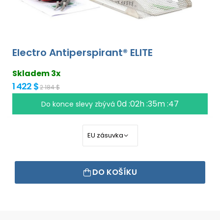
Electro Antiperspirant® ELITE
Skladem 3x
1 422 $
2 184 $
0d :02h :35m :46
Do konce slevy zbývá
DO KOŠÍKU