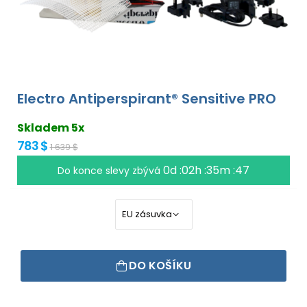
Electro Antiperspirant® Sensitive PRO
Skladem 5x
783 $
1 639 $
0d :02h :35m :46
Do konce slevy zbývá
DO KOŠÍKU