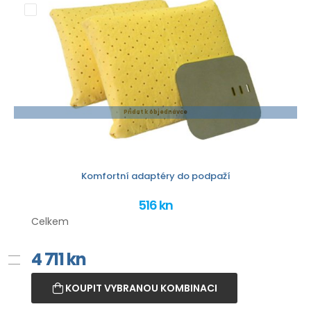
Přidat k objednávce
Komfortní adaptéry do podpaží
516 kn
Celkem
4 711
kn
KOUPIT VYBRANOU KOMBINACI