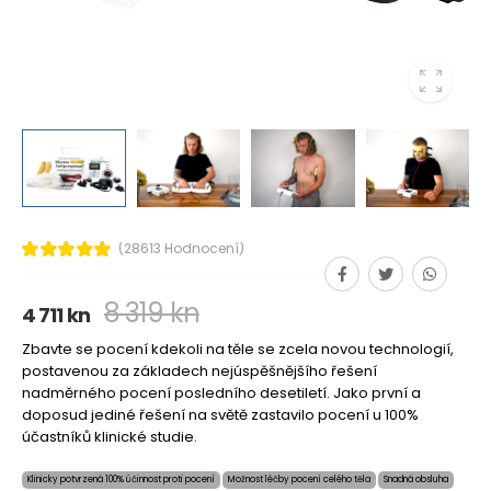
(28613 Hodnocení)
8 319 kn
4 711 kn
Zbavte se pocení kdekoli na těle se zcela novou technologií,
postavenou za základech nejúspěšnějšího řešení
nadměrného pocení posledního desetiletí. Jako první a
doposud jediné řešení na světě zastavilo pocení u 100%
účastníků klinické studie.
Klinicky potvrzená 100% účinnost proti pocení
Možnost léčby pocení celého těla
Snadná obsluha