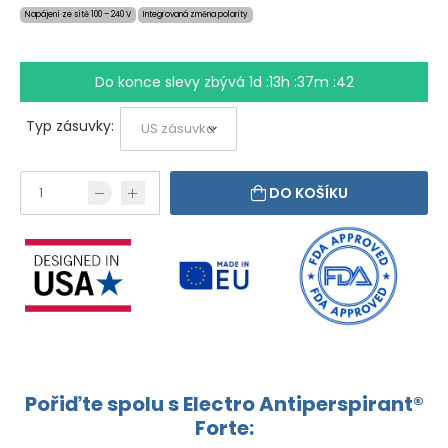
Napájení ze sítě 100 – 240 V
Integrovaná změna polarity
Do konce slevy zbývá
1d :13h :37m :41
Typ zásuvky:
DO KOŠÍKU
Pořiďte spolu s Electro Antiperspirant®
Forte: