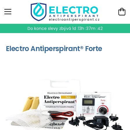
electroantiperspirant.cz
Do konce slevy zbývá
1d :13h :37m :41
Electro Antiperspirant® Forte