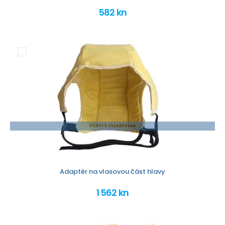
582 kn
Přidat k objednávce
Adaptér na vlasovou část hlavy
1 562 kn