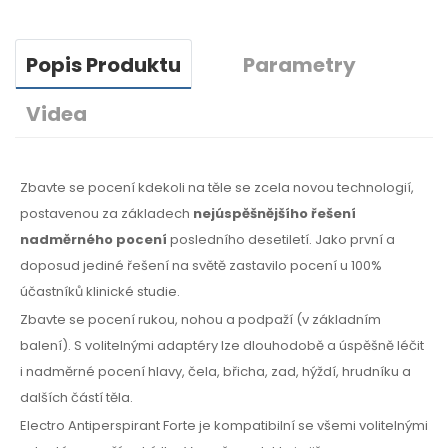
Popis Produktu
Parametry
Videa
Zbavte se pocení kdekoli na těle se zcela novou technologií,
postavenou za základech
nejúspěšnějšího řešení
nadměrného pocení
posledního desetiletí. Jako první a
doposud jediné řešení na světě zastavilo pocení u 100%
účastníků klinické studie.
Zbavte se pocení rukou, nohou a podpaží (v základním
balení). S volitelnými adaptéry lze dlouhodobě a úspěšně léčit
i nadměrné pocení hlavy, čela, břicha, zad, hýždí, hrudníku a
dalších částí těla.
Electro Antiperspirant Forte je kompatibilní se všemi volitelnými