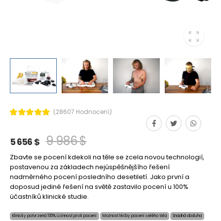
(28607 Hodnocení)
9 986 $
5 656 $
Zbavte se pocení kdekoli na těle se zcela novou technologií,
postavenou za základech nejúspěšnějšího řešení
nadměrného pocení posledního desetiletí. Jako první a
doposud jediné řešení na světě zastavilo pocení u 100%
účastníků klinické studie.
Klinicky potvrzená 100% účinnost proti pocení
Možnost léčby pocení celého těla
Snadná obsluha