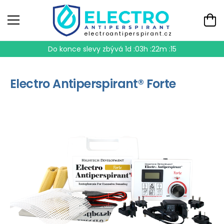
electroantiperspirant.cz
Do konce slevy zbývá
1d :03h :22m :15
Electro Antiperspirant® Forte