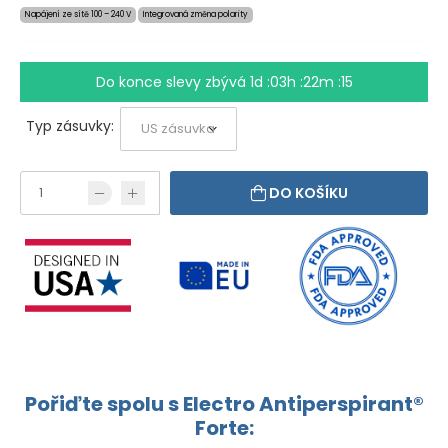
Napájení ze sítě 100 – 240 V
Integrovaná změna polarity
Do konce slevy zbývá
1d :03h :22m :15
Typ zásuvky:
DO KOŠÍKU
Pořiďte spolu s Electro Antiperspirant®
Forte: