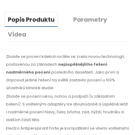
Popis Produktu
Parametry
Videa
Zbavte se pocení kdekoli na těle se zcela novou technologií,
postavenou za základech
nejúspěšnějšího řešení
nadměrného pocení
posledního desetiletí. Jako první a
doposud jediné řešení na světě zastavilo pocení u 100%
účastníků klinické studie.
Zbavte se pocení rukou, nohou a podpaží (v základním
balení). S volitelnými adaptéry lze dlouhodobě a úspěšně léčit
i nadměrné pocení hlavy, čela, břicha, zad, hýždí, hrudníku a
dalších částí těla.
Electro Antiperspirant Forte je kompatibilní se všemi volitelnými