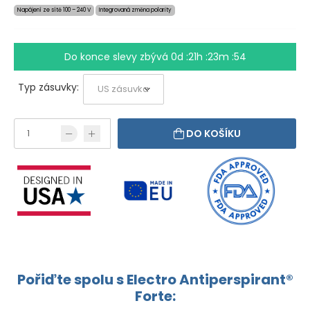
Napájení ze sítě 100 – 240 V
Integrovaná změna polarity
Do konce slevy zbývá
0d :21h :23m :54
Typ zásuvky:
DO KOŠÍKU
Pořiďte spolu s Electro Antiperspirant®
Forte: