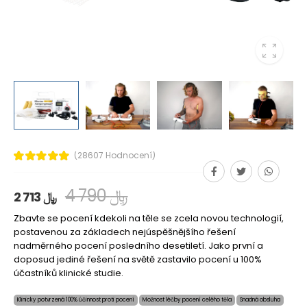
(28607 Hodnocení)
4 790 ﷼
2 713 ﷼
Zbavte se pocení kdekoli na těle se zcela novou technologií,
postavenou za základech nejúspěšnějšího řešení
nadměrného pocení posledního desetiletí. Jako první a
doposud jediné řešení na světě zastavilo pocení u 100%
účastníků klinické studie.
Klinicky potvrzená 100% účinnost proti pocení
Možnost léčby pocení celého těla
Snadná obsluha