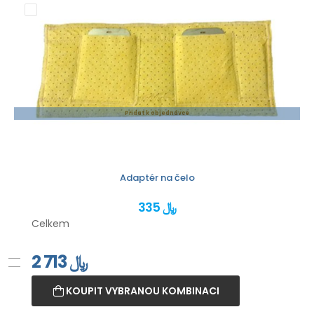
Přidat k objednávce
Adaptér na čelo
335 ﷼
Celkem
2 713
﷼
KOUPIT VYBRANOU KOMBINACI