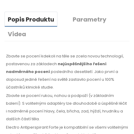
Popis Produktu
Parametry
Videa
Zbavte se pocení kdekoli na těle se zcela novou technologií,
postavenou za základech
nejúspěšnějšího řešení
nadměrného pocení
posledního desetiletí. Jako první a
doposud jediné řešení na světě zastavilo pocení u 100%
účastníků klinické studie.
Zbavte se pocení rukou, nohou a podpaží (v základním
balení). S volitelnými adaptéry lze dlouhodobě a úspěšně léčit
i nadměrné pocení hlavy, čela, břicha, zad, hýždí, hrudníku a
dalších částí těla.
Electro Antiperspirant Forte je kompatibilní se všemi volitelnými