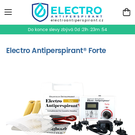
electroantiperspirant.cz
Do konce slevy zbývá
0d :21h :23m :54
Electro Antiperspirant® Forte