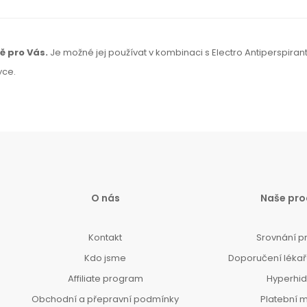
vě
pro Vás.
Je možné
jej používat
v kombinaci
s Electro Antiperspiran
yce.
O nás
Naše pro
Kontakt
Srovnání p
Kdo jsme
Doporučení lékařů
Affiliate program
Hyperhi
Obchodní a přepravní podmínky
Platební 