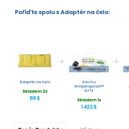
Pořiďte spolu s Adaptér na čelo:
Přidat k objednávce
P
Adaptér na čelo
Electro
Antiperspirant®
ELITE
Skladem 2x
89 $
Skladem 1x
1 422 $