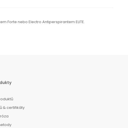
tem Forte nebo Electro Antiperspirantem ELITE.
dukty
roduktů
 & certifikáty
dróza
metody