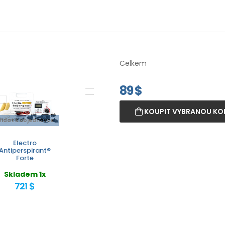
Celkem
89
$
KOUPIT VYBRANOU KO
řidat k objednávce
Electro
Antiperspirant®
Forte
Skladem 1x
721 $