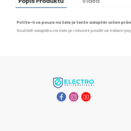
Popis Produktu
Videa
Potíte-li se pouze na čele je tento adaptér určen prá
Součástí adaptéru
na čelo
je i návod
k použití
ve Vašem jaz