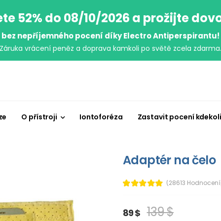
ete 52% do 08/10/2026 a prožijte dov
bez nepříjemného pocení díky Electro Antiperspirantu!
Záruka vrácení peněz a doprava kamkoli po světě zcela zdarma
ze
O přístroji
Iontoforéza
Zastavit pocení kdekol
Adaptér na čelo
(28613 Hodnocení
139 $
89 $