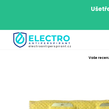
Ušetř
electroantiperspirant.cz
Vaše recen