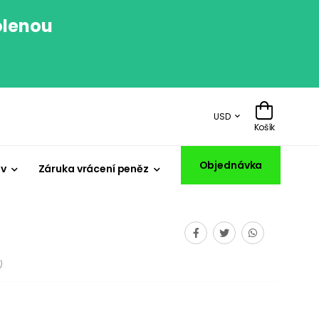
olenou
.
USD
Košík
Objednávka
iv
Záruka vrácení peněz
)