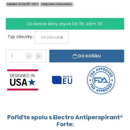
Napájení ze sítě 100 – 240 V
Integrovaná změna polarity
Do konce slevy zbývá
0d :11h :46m :54
Typ zásuvky:
DO KOŠÍKU
Pořiďte spolu s Electro Antiperspirant®
Forte: