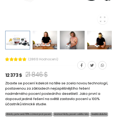
(28613 Hodnocení)
21 846 $
12 373 $
Zbavte se pocení kdekoli na těle se zcela novou technologií,
postavenou za základech nejúspěšnějšího řešení
nadměrného pocení posledního desetiletí. Jako první a
doposud jediné řešení na světě zastavilo pocení u 100%
účastníků klinické studie.
Klinicky potvrzená 100% účinnost proti pocení
Možnost léčby pocení celého těla
Snadná obsluha