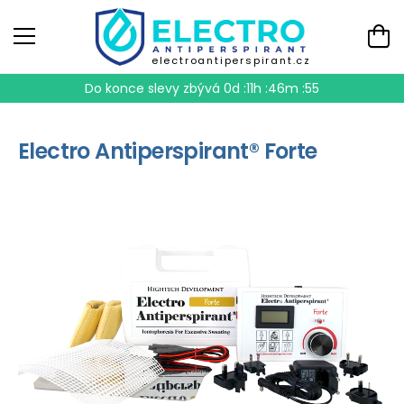
electroantiperspirant.cz
Do konce slevy zbývá
0d :11h :46m :54
Electro Antiperspirant® Forte