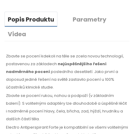
Popis Produktu
Parametry
Videa
Zbavte se pocení kdekoli na těle se zcela novou technologií,
postavenou za základech
nejúspěšnějšího řešení
nadměrného pocení
posledního desetiletí. Jako první a
doposud jediné řešení na světě zastavilo pocení u 100%
účastníků klinické studie.
Zbavte se pocení rukou, nohou a podpaží (v základním
balení). S volitelnými adaptéry lze dlouhodobě a úspěšně léčit
i nadměrné pocení hlavy, čela, břicha, zad, hýždí, hrudníku a
dalších částí těla.
Electro Antiperspirant Forte je kompatibilní se všemi volitelnými