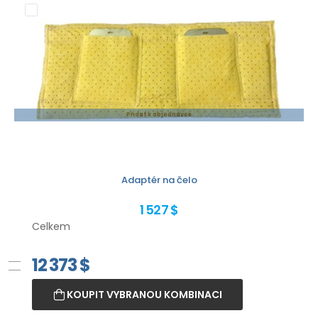
Přidat k objednávce
Adaptér na čelo
1 527 $
Celkem
12 373
$
KOUPIT VYBRANOU KOMBINACI