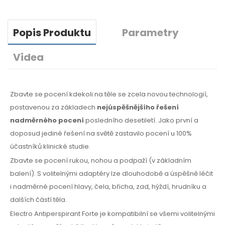
Popis Produktu
Parametry
Videa
Zbavte se pocení kdekoli na těle se zcela novou technologií,
postavenou za základech
nejúspěšnějšího řešení
nadměrného pocení
posledního desetiletí. Jako první a
doposud jediné řešení na světě zastavilo pocení u 100%
účastníků klinické studie.
Zbavte se pocení rukou, nohou a podpaží (v základním
balení). S volitelnými adaptéry lze dlouhodobě a úspěšně léčit
i nadměrné pocení hlavy, čela, břicha, zad, hýždí, hrudníku a
dalších částí těla.
Electro Antiperspirant Forte je kompatibilní se všemi volitelnými