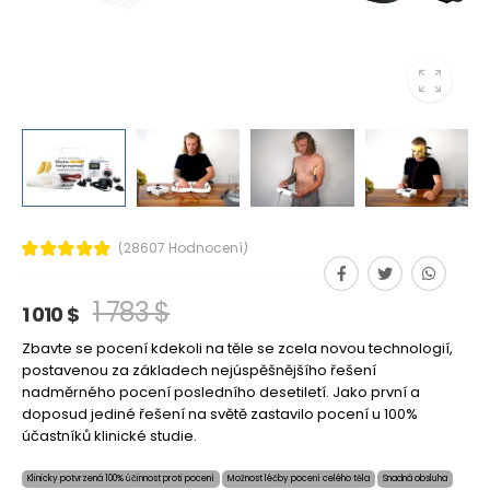
(28607 Hodnocení)
1 783 $
1 010 $
Zbavte se pocení kdekoli na těle se zcela novou technologií,
postavenou za základech nejúspěšnějšího řešení
nadměrného pocení posledního desetiletí. Jako první a
doposud jediné řešení na světě zastavilo pocení u 100%
účastníků klinické studie.
Klinicky potvrzená 100% účinnost proti pocení
Možnost léčby pocení celého těla
Snadná obsluha