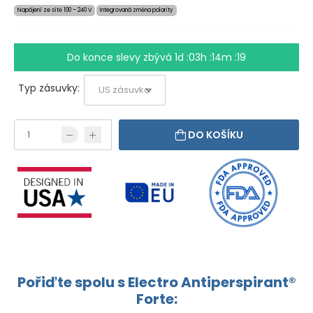
Napájení ze sítě 100 – 240 V
Integrovaná změna polarity
Do konce slevy zbývá
1d :03h :14m :19
Typ zásuvky:
DO KOŠÍKU
Pořiďte spolu s Electro Antiperspirant®
Forte: