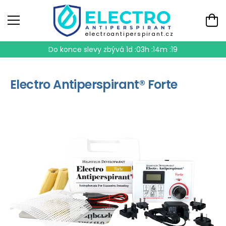
electroantiperspirant.cz
Do konce slevy zbývá
1d :03h :14m :19
Electro Antiperspirant® Forte