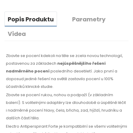
Popis Produktu
Parametry
Videa
Zbavte se pocení kdekoli na těle se zcela novou technologií,
postavenou za základech
nejúspěšnějšího řešení
nadměrného pocení
posledního desetiletí. Jako první a
doposud jediné řešení na světě zastavilo pocení u 100%
účastníků klinické studie.
Zbavte se pocení rukou, nohou a podpaží (v základním
balení). S volitelnými adaptéry lze dlouhodobě a úspěšně léčit
i nadměrné pocení hlavy, čela, břicha, zad, hýždí, hrudníku a
dalších částí těla.
Electro Antiperspirant Forte je kompatibilní se všemi volitelnými