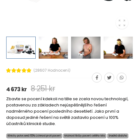
(28607 Hodnocení)
8 251 kr
4 673 kr
Zbavte se pocení kdekoli na těle se zcela novou technologií,
postavenou za základech nejúspěšnějšího řešení
nadměrného pocení posledního desetiletí. Jako první a
doposud jediné řešení na světě zastavilo pocení u 100%
účastníků klinické studie.
Klinicky potvrzená 100% účinnost proti pocení
Možnost léčby pocení celého těla
Snadná obsluha