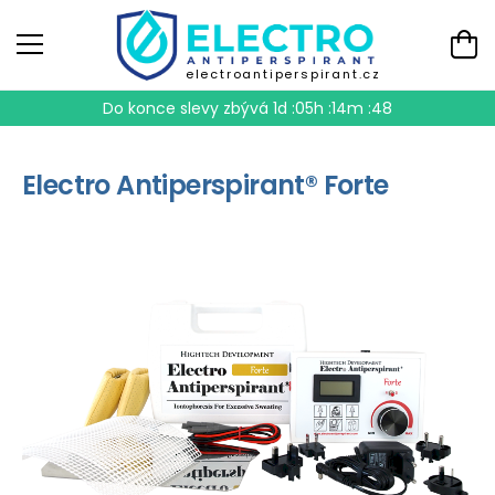
electroantiperspirant.cz
Do konce slevy zbývá
1d :05h :14m :48
Electro Antiperspirant® Forte