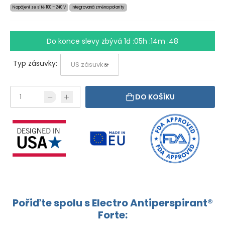
Napájení ze sítě 100 – 240 V
Integrovaná změna polarity
Do konce slevy zbývá
1d :05h :14m :48
Typ zásuvky:
DO KOŠÍKU
Pořiďte spolu s Electro Antiperspirant®
Forte: