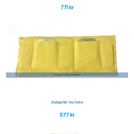
771 kr
Přidat k objednávce
Adaptér na čelo
577 kr