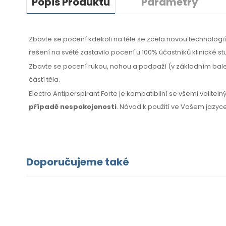
Popis Produktu
Parametry
Zbavte se pocení kdekoli na těle se zcela novou technolog
řešení na světě zastavilo pocení u 100% účastníků klinické st
Zbavte se pocení rukou, nohou a podpaží (v základním balení
částí těla.
Electro Antiperspirant Forte je kompatibilní se všemi volitel
případě nespokojenosti
. Návod k použití ve Vašem jazyce
Doporučujeme také