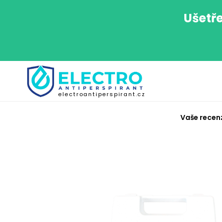
Ušetře
electroantiperspirant.cz
Vaše recen