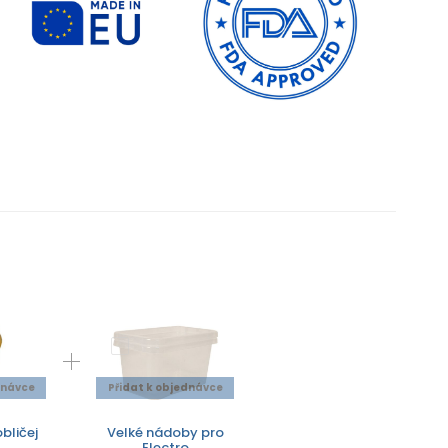
dnávce
Přidat k objednávce
bličej
Velké nádoby pro
Electro