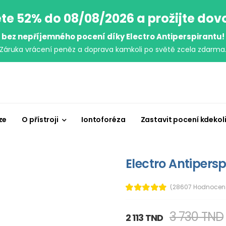
te 52% do 08/08/2026 a prožijte do
bez nepříjemného pocení díky Electro Antiperspirantu!
Záruka vrácení peněz a doprava kamkoli po světě zcela zdarma
ze
O přístroji
Iontoforéza
Zastavit pocení kdekol
Electro Antipersp
(28607 Hodnocen
3 730 TND
2 113 TND