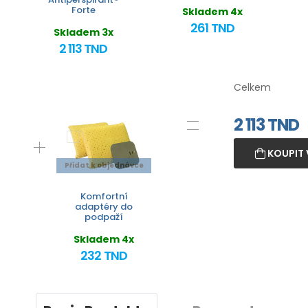
Forte
Skladem 4x
261 TND
Skladem 3x
2 113 TND
Celkem
2 113
TND
KOUPIT 
Přidat k objednávce
Komfortní
adaptéry do
podpaží
Skladem 4x
232 TND