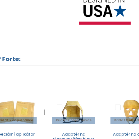
 Forte:
řidat k objednávce
Přidat k objednávce
Přidat k obje
eciální aplikátor
Adaptér na
Adaptér na o
vlasovou část hlavy