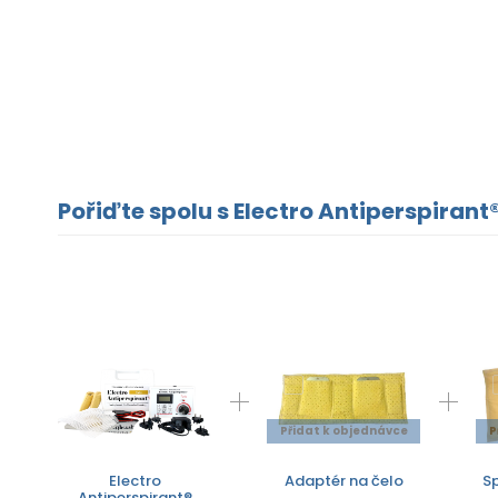
Pořiďte spolu s Electro Antiperspirant®
Přidat k objednávce
P
Electro
Adaptér na čelo
Sp
Antiperspirant®