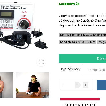
Skladem 3x
Zbavte se pocení kdekoli na t
základech nejúspěšnějšího řeš
doposud jediné řešení na světě
Klinicky potvrzená 100% účinnost prot
Napájení ze sítě 100 – 240 V
Integr
Do k
Typ zásuvky: