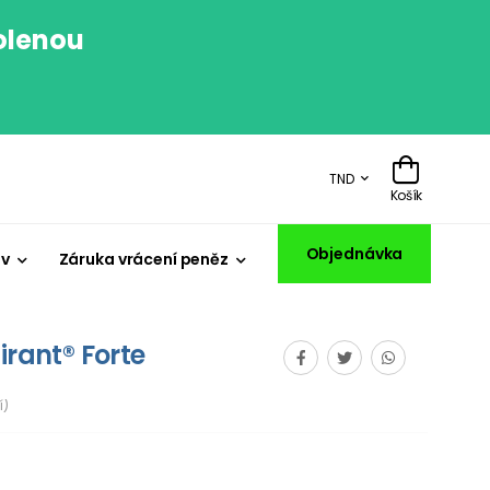
volenou
.
TND
Košík
Objednávka
iv
Záruka vrácení peněz
irant® Forte
í)