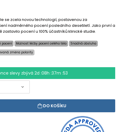
ěle se zcela novou technologií, postavenou za
ení nadměrného pocení posledního desetiletí. Jako první a
 zastavilo pocení u 100% účastníků klinické studie.
i pocení
Možnost léčby pocení celého těla
Snadná obsluha
ovaná změna polarity
once slevy zbývá
2d :08h :37m :52
DO KOŠÍKU