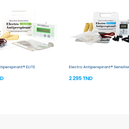
tiperspirant® ELITE
Electro Antiperspirant® Sensiti
ND
2 295 TND