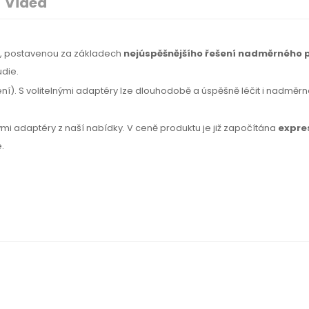
Videa
ií, postavenou za základech
nejúspěšnějšího řešení nadměrného 
udie.
). S volitelnými adaptéry lze dlouhodobě a úspěšně léčit i nadměrné 
nými adaptéry z naší nabídky. V ceně produktu je již započítána
expre
.