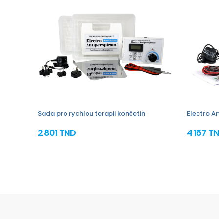
Sada pro rychlou terapii končetin
Electro An
2 801 TND
4 167 T