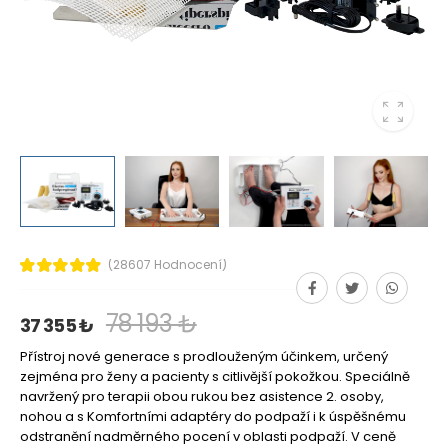
(28607 Hodnocení)
78 193 ₺
37 355 ₺
Přístroj nové generace s prodlouženým účinkem, určený
zejména pro ženy a pacienty s citlivější pokožkou. Speciálně
navržený pro terapii obou rukou bez asistence 2. osoby,
nohou a s Komfortními adaptéry do podpaží i k úspěšnému
odstranění nadměrného pocení v oblasti podpaží. V ceně