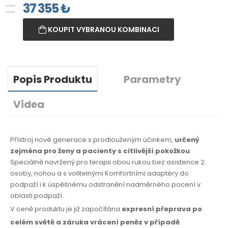
37 355
₺
KOUPIT VYBRANOU KOMBINACI
Popis Produktu
Parametry
Videa
Přístroj nové generace s prodlouženým účinkem,
určený
zejména pro ženy a pacienty s citlivější pokožkou
.
Speciálně navržený pro terapii obou rukou bez asistence 2.
osoby, nohou a s volitelnými Komfortními adaptéry do
podpaží i k úspěšnému odstranění nadměrného pocení v
oblasti podpaží.
V ceně produktu je již započítána
expresní přeprava po
celém světě
a záruka
vrácení peněz
v případě