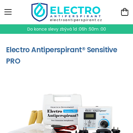
electroantiperspirant.cz
Do konce slevy zbývá
1d :06h :49m :59
Electro Antiperspirant® Sensitive
PRO