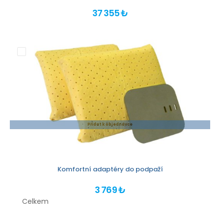
37 355 ₺
Přidat k objednávce
Komfortní adaptéry do podpaží
3 769 ₺
Celkem