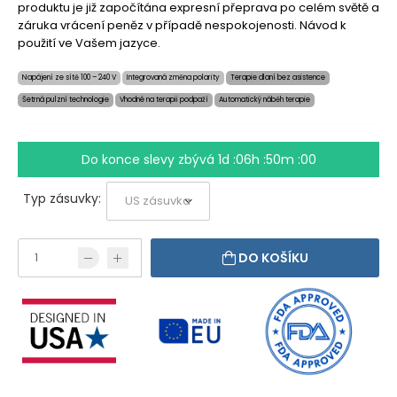
produktu je již započítána expresní přeprava po celém světě a
záruka vrácení peněz v případě nespokojenosti. Návod k
použití ve Vašem jazyce.
Napájení ze sítě 100 – 240 V
Integrovaná změna polarity
Terapie dlaní bez asistence
Šetrná pulzní technologie
Vhodné na terapii podpaží
Automatický náběh terapie
Do konce slevy zbývá
1d :06h :49m :59
Typ zásuvky:
DO KOŠÍKU