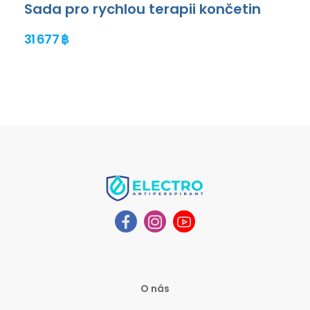
Sada pro rychlou terapii končetin
31 677 ฿
O nás