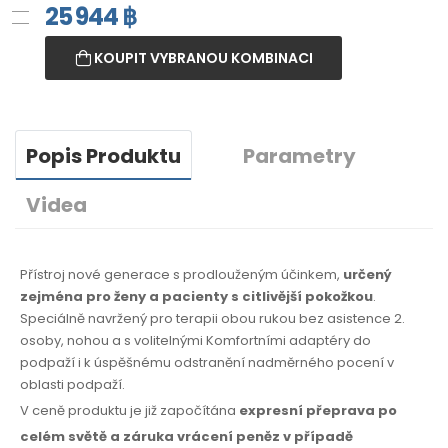
25 944
฿
KOUPIT VYBRANOU KOMBINACI
Popis Produktu
Parametry
Videa
Přístroj nové generace s prodlouženým účinkem,
určený
zejména pro ženy a pacienty s citlivější pokožkou
.
Speciálně navržený pro terapii obou rukou bez asistence 2.
osoby, nohou a s volitelnými Komfortními adaptéry do
podpaží i k úspěšnému odstranění nadměrného pocení v
oblasti podpaží.
V ceně produktu je již započítána
expresní přeprava po
celém světě
a záruka
vrácení peněz
v případě