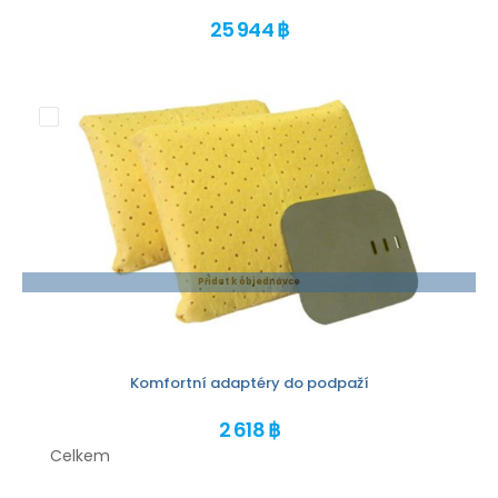
25 944 ฿
Přidat k objednávce
Komfortní adaptéry do podpaží
2 618 ฿
Celkem