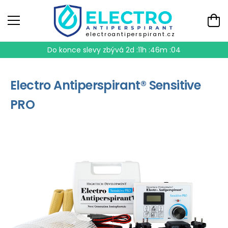
electroantiperspirant.cz
Do konce slevy zbývá
2d :11h :46m :03
Electro Antiperspirant® Sensitive
PRO