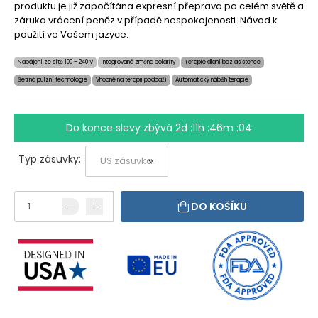
produktu je již započítána expresní přeprava po celém světě a
záruka vrácení peněz v případě nespokojenosti. Návod k
použití ve Vašem jazyce.
Napájení ze sítě 100 – 240 V
Integrovaná změna polarity
Terapie dlaní bez asistence
Šetrná pulzní technologie
Vhodné na terapii podpaží
Automatický náběh terapie
Do konce slevy zbývá
2d :11h :46m :03
Typ zásuvky:
DO KOŠÍKU