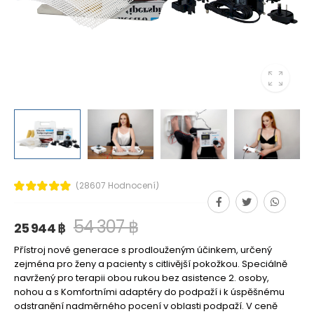
(28607 Hodnocení)
54 307 ฿
25 944 ฿
Přístroj nové generace s prodlouženým účinkem, určený
zejména pro ženy a pacienty s citlivější pokožkou. Speciálně
navržený pro terapii obou rukou bez asistence 2. osoby,
nohou a s Komfortními adaptéry do podpaží i k úspěšnému
odstranění nadměrného pocení v oblasti podpaží. V ceně