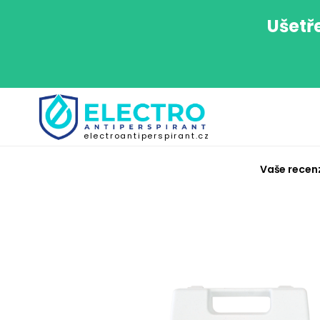
Ušetř
electroantiperspirant.cz
Vaše recen