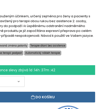
dlouženým účinkem, určený zejména pro ženy a pacienty s
 navržený pro terapii obou rukou bez asistence 2. osoby,
éry do podpaží i k úspěšnému odstranění nadměrného
eně produktu je již započítána expresní přeprava po celém
v případě nespokojenosti. Návod k použití ve Vašem jazyce.
ovaná změna polarity
Terapie dlaní bez asistence
a terapii podpaží
Automatický náběh terapie
once slevy zbývá
1d :14h :37m :41
DO KOŠÍKU