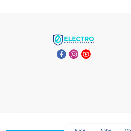
Ruce
Nohy
Obl