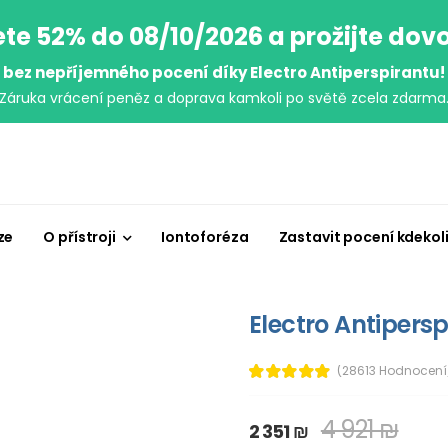
ete 52% do 08/10/2026 a prožijte dov
bez nepříjemného pocení díky Electro Antiperspirantu!
Záruka vrácení peněz a doprava kamkoli po světě zcela zdarma
ze
O přístroji
Iontoforéza
Zastavit pocení kdekol
Electro Antipersp
(28613 Hodnocení
4 921 ₪
2 351 ₪