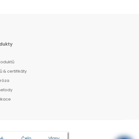
dukty
roduktů
 & certifikáty
dróza
metody
dikace
né
Čelo
Vlasy