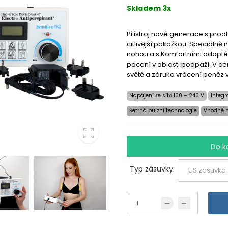
Skladem 3x
Přístroj nové generace s pro
citlivější pokožkou. Speciálně
nohou a s Komfortními adapt
pocení v oblasti podpaží. V c
světě a záruka vrácení peněz 
Napájení ze sítě 100 – 240 V
Integr
Šetrná pulzní technologie
Vhodné n
Do k
Typ zásuvky: