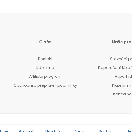
O nás
Naše pro
Kontakt
Srovnání p
Kdo jsme
Doporučení lékařů
Affiliate program
Hyperhi
Obchodní a přepravní podmínky
Platební 
Kontrain
ičej
Podpaží
Hrudník
Záda
Břicho
Ji