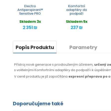
Electro
Komfortní
Antiperspirant®
adaptéry do
Sensitive PRO
podpaží
Skladem 3x
Skladem 5x
2 351 ₪
237 ₪
Popis Produktu
Parametry
Přístroj nové generace s prodlouženým účinkem,
určený ze
s volitelnými Komfortními adaptéry do podpaží i k úspěšné
V ceně produktu je již započítána
expresní přeprava po 
Doporučujeme také