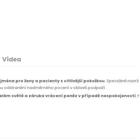
Videa
jména pro ženy a pacienty s citlivější pokožkou
. Speciálně navr
mu odstranění nadměrného pocení v oblasti podpaží.
celém světě
a záruka
vrácení peněz
v případě
nespokojenosti
.