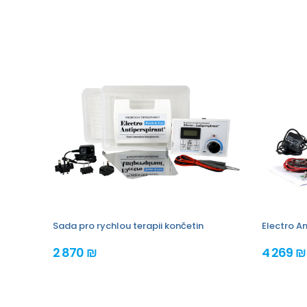
Sada pro rychlou terapii končetin
Electro An
2 870 ₪
4 269 ₪