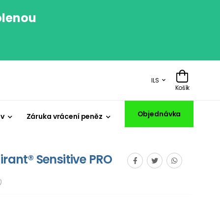
olenou
.
ILS
Košík
Objednávka
iv
Záruka vrácení peněz
irant® Sensitive PRO
)