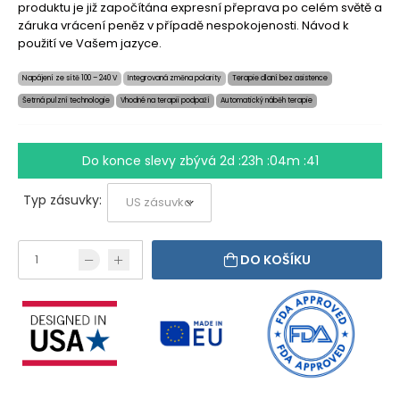
produktu je již započítána expresní přeprava po celém světě a
záruka vrácení peněz v případě nespokojenosti. Návod k
použití ve Vašem jazyce.
Napájení ze sítě 100 – 240 V
Integrovaná změna polarity
Terapie dlaní bez asistence
Šetrná pulzní technologie
Vhodné na terapii podpaží
Automatický náběh terapie
Do konce slevy zbývá
2d :23h :04m :41
Typ zásuvky:
DO KOŠÍKU