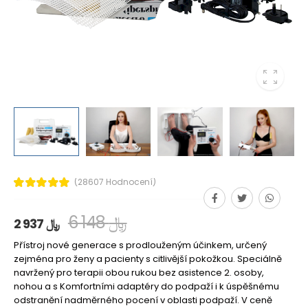
(28607 Hodnocení)
6 148 ﷼
2 937 ﷼
Přístroj nové generace s prodlouženým účinkem, určený
zejména pro ženy a pacienty s citlivější pokožkou. Speciálně
navržený pro terapii obou rukou bez asistence 2. osoby,
nohou a s Komfortními adaptéry do podpaží i k úspěšnému
odstranění nadměrného pocení v oblasti podpaží. V ceně