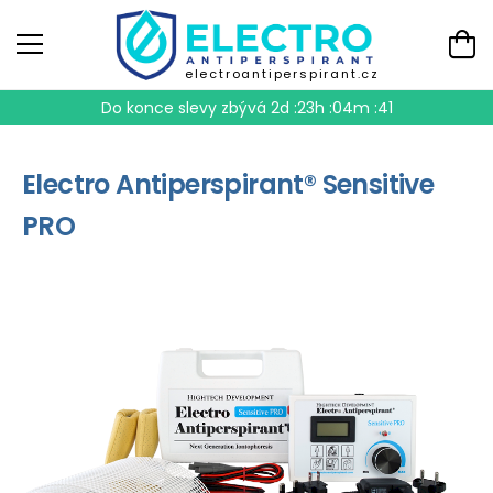
electroantiperspirant.cz
Do konce slevy zbývá
2d :23h :04m :41
Electro Antiperspirant® Sensitive
PRO