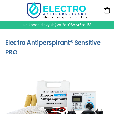
electroantiperspirant.cz
Do konce slevy zbývá
2d :06h :46m :52
Electro Antiperspirant® Sensitive
PRO