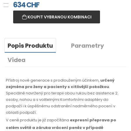
634
CHF
KOUPIT VYBRANOU KOMBINACI
Popis Produktu
Parametry
Videa
Přístroj nové generace s prodlouženým účinkem,
určený
zejména pro ženy a pacienty s citlivější pokožkou
.
Speciálně navržený pro terapii obou rukou bez asistence 2.
osoby, nohou a s volitelnými Komfortními adaptéry do
podpaží i k úspěšnému odstranění nadměrného pocení v
oblasti podpaží.
V ceně produktu je již započítána
expresní přeprava po
celém světě
a záruka
vrácení peněz
v případě