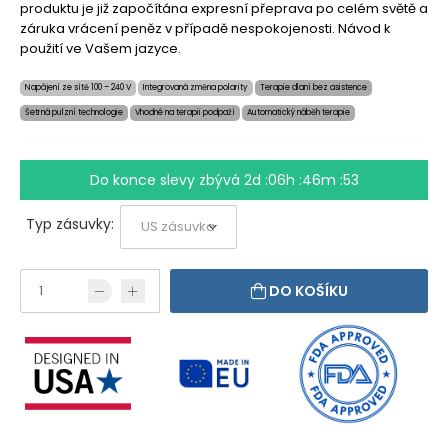
produktu je již započítána expresní přeprava po celém světě a
záruka vrácení peněz v případě nespokojenosti. Návod k
použití ve Vašem jazyce.
Napájení ze sítě 100 – 240 V
Integrovaná změna polarity
Terapie dlaní bez asistence
Šetrná pulzní technologie
Vhodné na terapii podpaží
Automatický náběh terapie
Do konce slevy zbývá
2d :06h :46m :52
Typ zásuvky:
DO KOŠÍKU