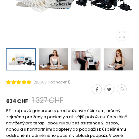
(28607 Hodnocení)
1 327 CHF
634 CHF
Přístroj nové generace s prodlouženým účinkem, určený
zejména pro ženy a pacienty s citlivější pokožkou. Speciálně
navržený pro terapii obou rukou bez asistence 2. osoby,
nohou a s Komfortními adaptéry do podpaží i k úspěšnému
odstranění nadměrného pocení v oblasti podpaží. V ceně