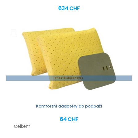
634 CHF
Přidat k objednávce
Komfortní adaptéry do podpaží
64 CHF
Celkem