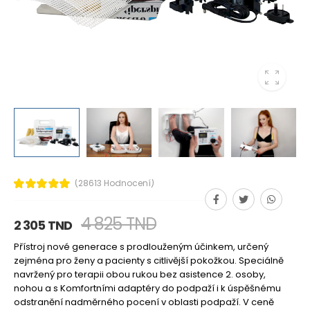
(28613 Hodnocení)
4 825 TND
2 305 TND
Přístroj nové generace s prodlouženým účinkem, určený
zejména pro ženy a pacienty s citlivější pokožkou. Speciálně
navržený pro terapii obou rukou bez asistence 2. osoby,
nohou a s Komfortními adaptéry do podpaží i k úspěšnému
odstranění nadměrného pocení v oblasti podpaží. V ceně