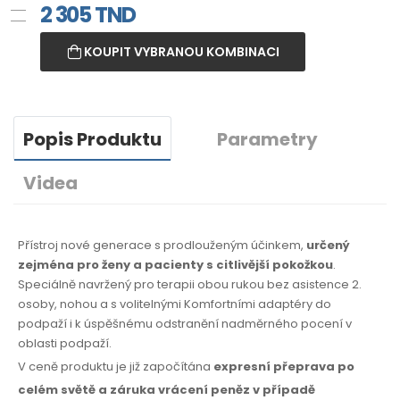
2 305
TND
KOUPIT VYBRANOU KOMBINACI
Popis Produktu
Parametry
Videa
Přístroj nové generace s prodlouženým účinkem,
určený
zejména pro ženy a pacienty s citlivější pokožkou
.
Speciálně navržený pro terapii obou rukou bez asistence 2.
osoby, nohou a s volitelnými Komfortními adaptéry do
podpaží i k úspěšnému odstranění nadměrného pocení v
oblasti podpaží.
V ceně produktu je již započítána
expresní přeprava po
celém světě
a záruka
vrácení peněz
v případě