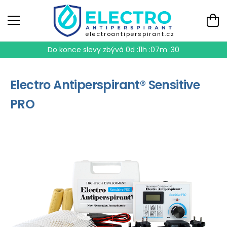
electroantiperspirant.cz
Do konce slevy zbývá
0d :11h :07m :29
Electro Antiperspirant® Sensitive
PRO