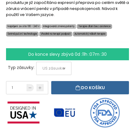
produktu je již započítána expresní přeprava po celém světě a
záruka vrácení peněz v případě nespokojenosti. Návod k
použití ve Vašem jazyce.
Napájení ze sítě 100 – 240 V
Integrovaná změna polarity
Terapie dlaní bez asistence
Šetrná pulzní technologie
Vhodné na terapii podpaží
Automatický náběh terapie
Do konce slevy zbývá
0d :11h :07m :29
Typ zásuvky:
DO KOŠÍKU