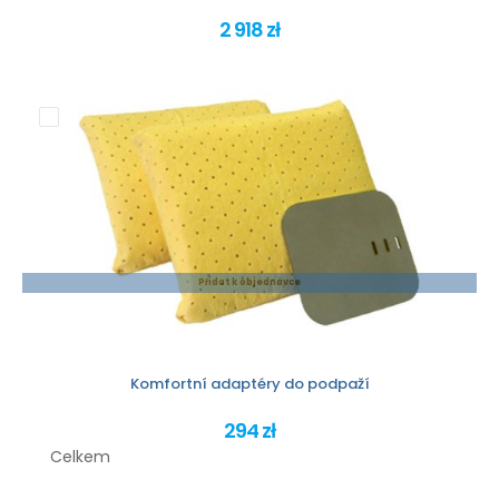
2 918 zł
Přidat k objednávce
Komfortní adaptéry do podpaží
294 zł
Celkem