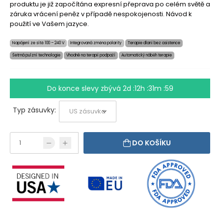
produktu je již započítána expresní přeprava po celém světě a
záruka vrácení peněz v případě nespokojenosti. Návod k
použití ve Vašem jazyce.
Napájení ze sítě 100 – 240 V
Integrovaná změna polarity
Terapie dlaní bez asistence
Šetrná pulzní technologie
Vhodné na terapii podpaží
Automatický náběh terapie
Do konce slevy zbývá
2d :12h :31m :58
Typ zásuvky:
DO KOŠÍKU