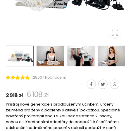
(28607 Hodnocení)
6 108 zł
2 918 zł
Přístroj nové generace s prodlouženým účinkem, určený
zejména pro ženy a pacienty s citlivější pokožkou. Speciálně
navržený pro terapii obou rukou bez asistence 2. osoby,
nohou a s Komfortními adaptéry do podpaží i k úspěšnému
odstranění nadměrného pocení v oblasti podpaží. V ceně