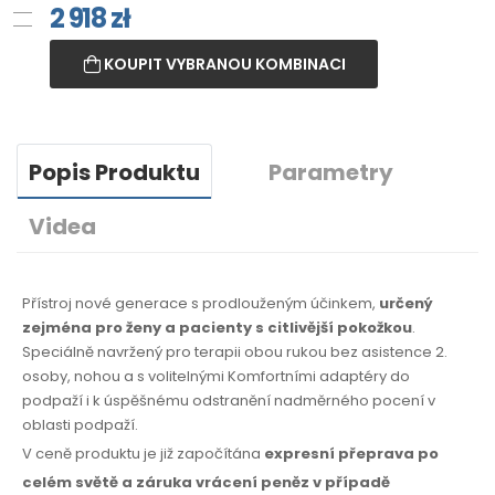
2 918
zł
KOUPIT VYBRANOU KOMBINACI
Popis Produktu
Parametry
Videa
Přístroj nové generace s prodlouženým účinkem,
určený
zejména pro ženy a pacienty s citlivější pokožkou
.
Speciálně navržený pro terapii obou rukou bez asistence 2.
osoby, nohou a s volitelnými Komfortními adaptéry do
podpaží i k úspěšnému odstranění nadměrného pocení v
oblasti podpaží.
V ceně produktu je již započítána
expresní přeprava po
celém světě
a záruka
vrácení peněz
v případě