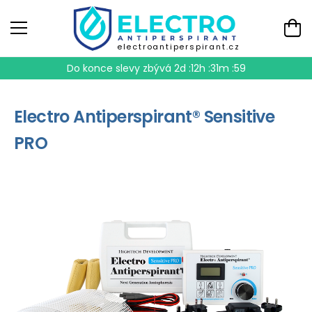
electroantiperspirant.cz
Do konce slevy zbývá
2d :12h :31m :58
Electro Antiperspirant® Sensitive
PRO