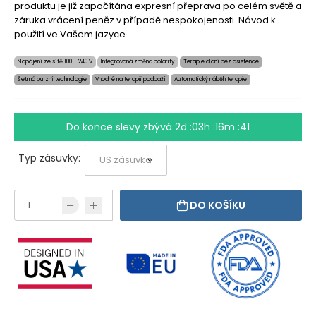
produktu je již započítána expresní přeprava po celém světě a
záruka vrácení peněz v případě nespokojenosti. Návod k
použití ve Vašem jazyce.
Napájení ze sítě 100 – 240 V
Integrovaná změna polarity
Terapie dlaní bez asistence
Šetrná pulzní technologie
Vhodné na terapii podpaží
Automatický náběh terapie
Do konce slevy zbývá
2d :03h :16m :40
Typ zásuvky:
DO KOŠÍKU