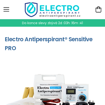
electroantiperspirant.cz
Do konce slevy zbývá
2d :03h :16m :40
Electro Antiperspirant® Sensitive
PRO