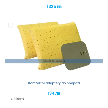
1 325 лв
Přidat k objednávce
Komfortní adaptéry do podpaží
134 лв
Celkem