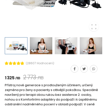
(28607 Hodnocení)
2 773 лв
1 325 лв
Přístroj nové generace s prodlouženým účinkem, určený
zejména pro ženy a pacienty s citlivější pokožkou. Speciálně
navržený pro terapii obou rukou bez asistence 2. osoby,
nohou a s Komfortními adaptéry do podpaží i k úspěšnému
odstranění nadměrného pocení v oblasti podpaží. V ceně