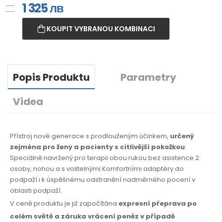
1 325
лв
KOUPIT VYBRANOU KOMBINACI
Popis Produktu
Parametry
Videa
Přístroj nové generace s prodlouženým účinkem,
určený
zejména pro ženy a pacienty s citlivější pokožkou
.
Speciálně navržený pro terapii obou rukou bez asistence 2.
osoby, nohou a s volitelnými Komfortními adaptéry do
podpaží i k úspěšnému odstranění nadměrného pocení v
oblasti podpaží.
V ceně produktu je již započítána
expresní přeprava po
celém světě
a záruka
vrácení peněz
v případě