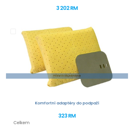
3 202 RM
Přidat k objednávce
Komfortní adaptéry do podpaží
323 RM
Celkem