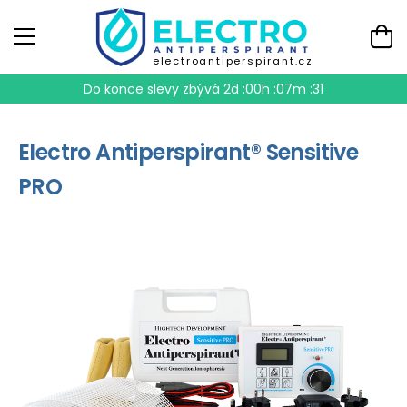
electroantiperspirant.cz
Do konce slevy zbývá
2d :00h :07m :30
Electro Antiperspirant® Sensitive
PRO