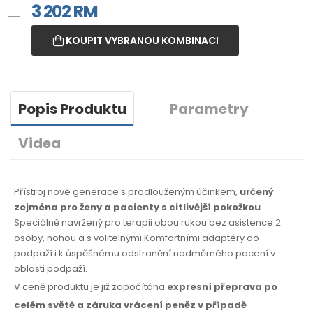
3 202
RM
KOUPIT VYBRANOU KOMBINACI
Popis Produktu
Parametry
Videa
Přístroj nové generace s prodlouženým účinkem,
určený
zejména pro ženy a pacienty s citlivější pokožkou
.
Speciálně navržený pro terapii obou rukou bez asistence 2.
osoby, nohou a s volitelnými Komfortními adaptéry do
podpaží i k úspěšnému odstranění nadměrného pocení v
oblasti podpaží.
V ceně produktu je již započítána
expresní přeprava po
celém světě
a záruka
vrácení peněz
v případě