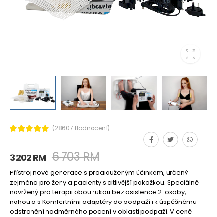
(28607 Hodnocení)
6 703 RM
3 202 RM
Přístroj nové generace s prodlouženým účinkem, určený
zejména pro ženy a pacienty s citlivější pokožkou. Speciálně
navržený pro terapii obou rukou bez asistence 2. osoby,
nohou a s Komfortními adaptéry do podpaží i k úspěšnému
odstranění nadměrného pocení v oblasti podpaží. V ceně