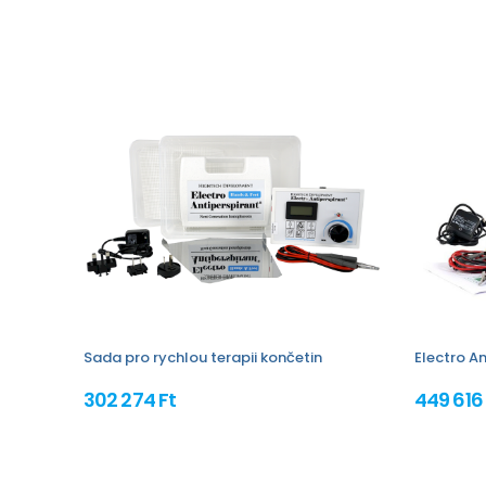
Sada pro rychlou terapii končetin
Electro An
302 274 Ft
449 616 