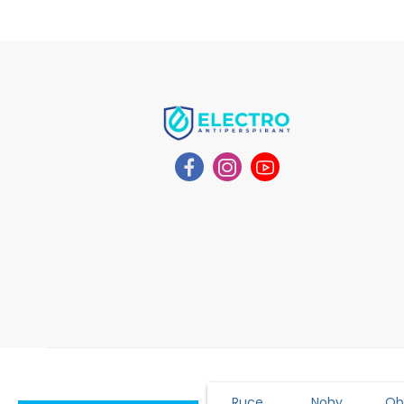
Ruce
Nohy
Obl