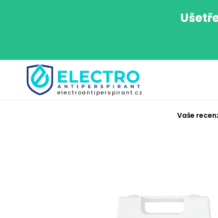
Ušetře
electroantiperspirant.cz
Vaše recen