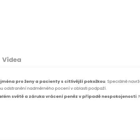
Videa
jména pro ženy a pacienty s citlivější pokožkou
. Speciálně navr
mu odstranění nadměrného pocení v oblasti podpaží.
celém světě
a záruka
vrácení peněz
v případě
nespokojenosti
.