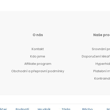
O nás
Naše pro
Kontakt
Srovnání p
Kdo jsme
Doporučení lékařů
Affiliate program
Hyperhi
Obchodní a přepravní podmínky
Platební 
Kontrain
ičej
Podpaží
Hrudník
Záda
Břicho
Ji