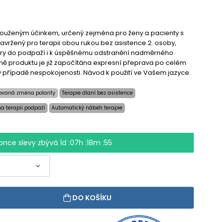
dlouženým účinkem, určený zejména pro ženy a pacienty s
 navržený pro terapii obou rukou bez asistence 2. osoby,
éry do podpaží i k úspěšnému odstranění nadměrného
eně produktu je již započítána expresní přeprava po celém
v případě nespokojenosti. Návod k použití ve Vašem jazyce.
ovaná změna polarity
Terapie dlaní bez asistence
a terapii podpaží
Automatický náběh terapie
once slevy zbývá
1d :07h :18m :55
DO KOŠÍKU