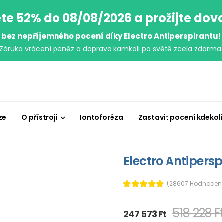
te 52% do 08/08/2026 a prožijte do
bez nepříjemného pocení díky Electro Antiperspirantu!
Záruka vrácení peněz a doprava kamkoli po světě zcela zdarma
ze
O přístroji
Iontoforéza
Zastavit pocení kdekol
Electro Antipersp
(28607 Hodnocen
518 228 F
247 573 Ft