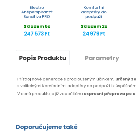
Electro
Komfortní
Antiperspirant®
adaptéry do
Sensitive PRO
podpaží
Skladem 5x
Skladem 2x
247 573 Ft
24 979 Ft
Popis Produktu
Parametry
Přístroj nové generace s prodlouženým účinkem,
určený ze
s volitelnými Komfortními adaptéry do podpaží i k úspěšné
V ceně produktu je již započítána
expresní přeprava po 
Doporučujeme také