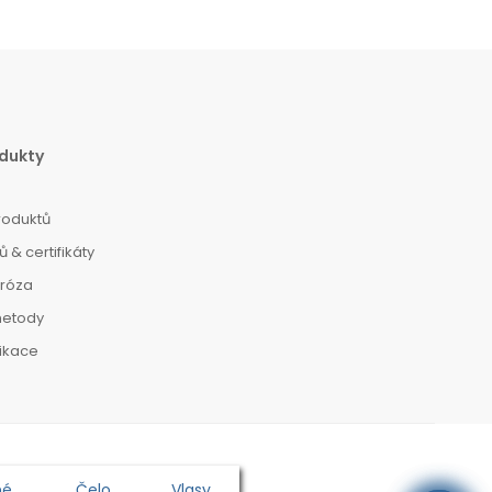
dukty
roduktů
 & certifikáty
dróza
metody
dikace
né
Čelo
Vlasy