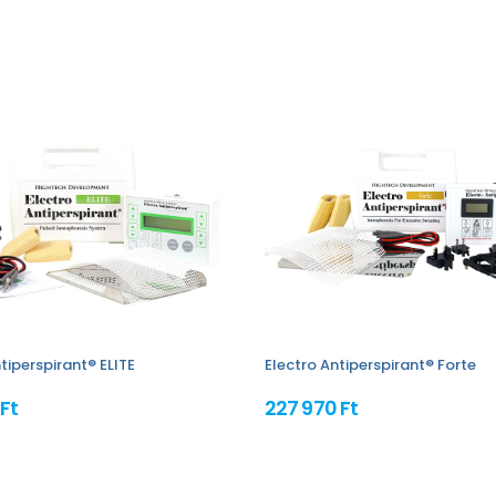
tiperspirant® ELITE
Electro Antiperspirant® Forte
Ft
227 970 Ft