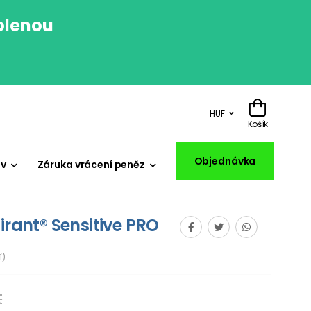
volenou
.
HUF
Košík
Objednávka
iv
Záruka vrácení peněz
irant® Sensitive PRO
í)
t