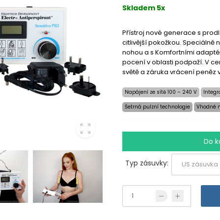
Skladem 5x
Přístroj nové generace s pro
citlivější pokožkou. Speciálně
nohou a s Komfortními adapt
pocení v oblasti podpaží. V c
světě a záruka vrácení peněz 
Napájení ze sítě 100 – 240 V
Integr
Šetrná pulzní technologie
Vhodné n
Do k
Typ zásuvky: