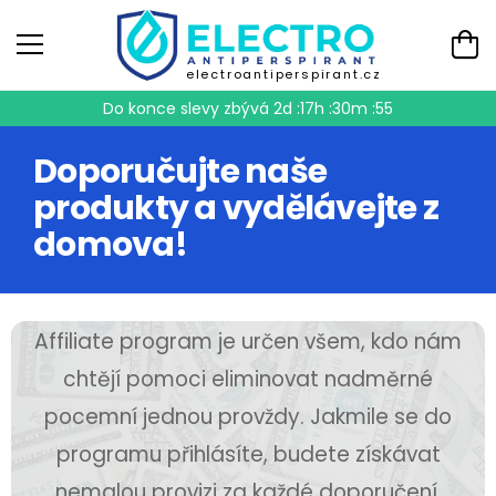
electroantiperspirant.cz
Do konce slevy zbývá
2d :17h :30m :55
Doporučujte naše
produkty a vydělávejte z
domova!
Affiliate program je určen všem, kdo nám
chtějí pomoci eliminovat nadměrné
pocemní jednou provždy. Jakmile se do
programu přihlásíte, budete získávat
nemalou provizi za každé doporučení,