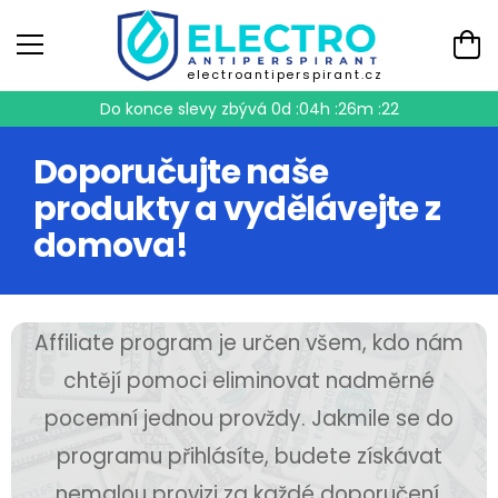
electroantiperspirant.cz
Do konce slevy zbývá
0d :04h :26m :22
Doporučujte naše
produkty a vydělávejte z
domova!
Affiliate program je určen všem, kdo nám
chtějí pomoci eliminovat nadměrné
pocemní jednou provždy. Jakmile se do
programu přihlásíte, budete získávat
nemalou provizi za každé doporučení,