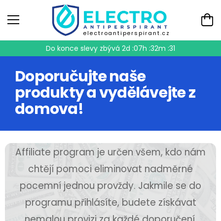
electroantiperspirant.cz
Do konce slevy zbývá
2d :07h :32m :31
Doporučujte naše
produkty a vydělávejte z
domova!
Affiliate program je určen všem, kdo nám
chtějí pomoci eliminovat nadměrné
pocemní jednou provždy. Jakmile se do
programu přihlásíte, budete získávat
nemalou provizi za každé doporučení,