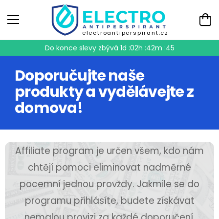
electroantiperspirant.cz
Do konce slevy zbývá
1d :02h :42m :44
Doporučujte naše
produkty a vydělávejte z
domova!
Affiliate program je určen všem, kdo nám
chtějí pomoci eliminovat nadměrné
pocemní jednou provždy. Jakmile se do
programu přihlásíte, budete získávat
nemalou provizi za každé doporučení,