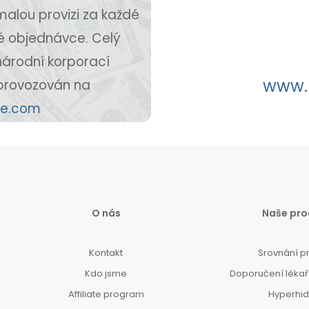
malou provizi za každé
é objednávce. Celý
národní korporací
www.
provozován na
le.com
O nás
Naše pro
Kontakt
Srovnání p
Kdo jsme
Doporučení lékařů
Affiliate program
Hyperhi