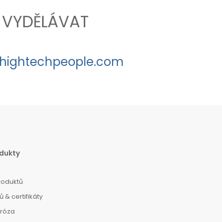
VYDĚLÁVAT
hightechpeople.com
dukty
roduktů
 & certifikáty
dróza