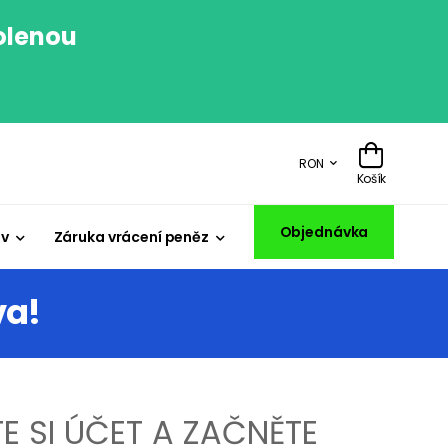
volenou
.
RON
Košík
Objednávka
iv
Záruka vrácení peněz
va!
E SI ÚČET A ZAČNĚTE