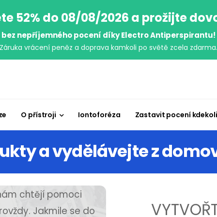
te 52% do 08/08/2026 a prožijte do
bez nepříjemného pocení díky Electro Antiperspirantu!
Záruka vrácení peněz a doprava kamkoli po světě zcela zdarma
ze
O přístroji
Iontoforéza
Zastavit pocení kdekol
ukty a vydělávejte z domo
 nám chtějí pomoci
VYTVOŘT
ovždy. Jakmile se do