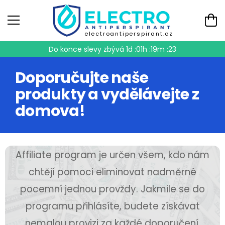
electroantiperspirant.cz
Do konce slevy zbývá
1d :01h :19m :23
Doporučujte naše
produkty a vydělávejte z
domova!
Affiliate program je určen všem, kdo nám
chtějí pomoci eliminovat nadměrné
pocemní jednou provždy. Jakmile se do
programu přihlásíte, budete získávat
nemalou provizi za každé doporučení,