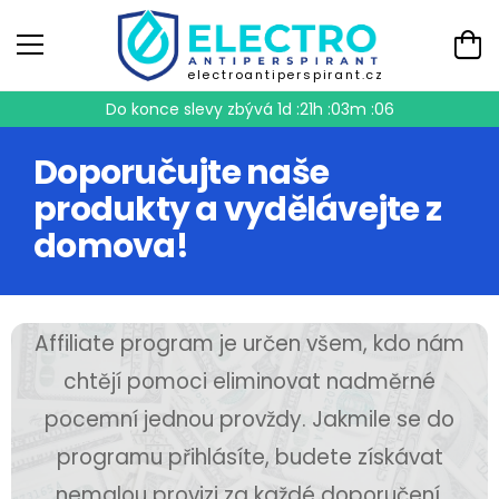
electroantiperspirant.cz
Do konce slevy zbývá
1d :21h :03m :06
Doporučujte naše
produkty a vydělávejte z
domova!
Affiliate program je určen všem, kdo nám
chtějí pomoci eliminovat nadměrné
pocemní jednou provždy. Jakmile se do
programu přihlásíte, budete získávat
nemalou provizi za každé doporučení,