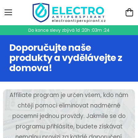
electroantiperspirant.cz
Do konce slevy zbývá
1d :20h :03m :23
Doporučujte naše
produkty a vydělávejte z
domova!
Affiliate program je určen všem, kdo nám
chtějí pomoci eliminovat nadměrné
pocemní jednou provždy. Jakmile se do
programu přihlásíte, budete získávat
nemalou provizi za každé doporučení,