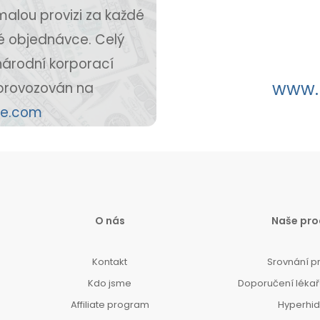
malou provizi za každé
é objednávce. Celý
národní korporací
www.
provozován na
le.com
O nás
Naše pro
Kontakt
Srovnání p
Kdo jsme
Doporučení lékařů
Affiliate program
Hyperhi