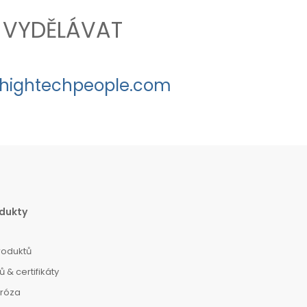
VYDĚLÁVAT
hightechpeople.com
dukty
roduktů
 & certifikáty
dróza