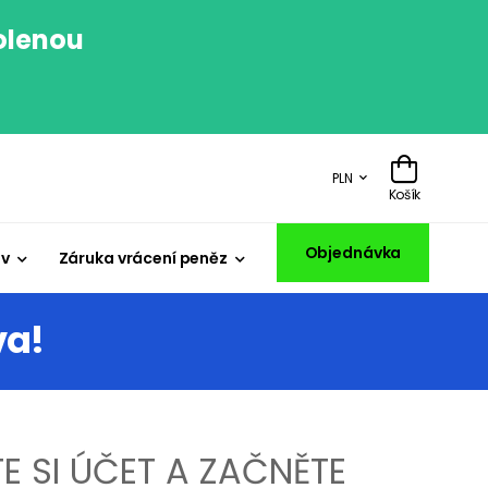
volenou
.
PLN
Košík
Objednávka
iv
Záruka vrácení peněz
va!
E SI ÚČET A ZAČNĚTE