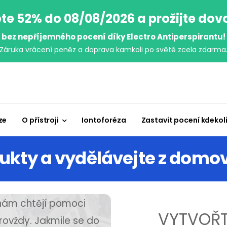
te 52% do 08/08/2026 a prožijte do
bez nepříjemného pocení díky Electro Antiperspirantu!
Záruka vrácení peněz a doprava kamkoli po světě zcela zdarma
ze
O přístroji
Iontoforéza
Zastavit pocení kdekol
ukty a vydělávejte z domo
 nám chtějí pomoci
VYTVOŘT
ovždy. Jakmile se do