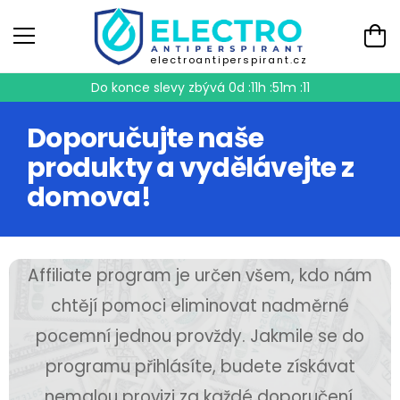
electroantiperspirant.cz
Do konce slevy zbývá
0d :11h :51m :11
Doporučujte naše
produkty a vydělávejte z
domova!
Affiliate program je určen všem, kdo nám
chtějí pomoci eliminovat nadměrné
pocemní jednou provždy. Jakmile se do
programu přihlásíte, budete získávat
nemalou provizi za každé doporučení,