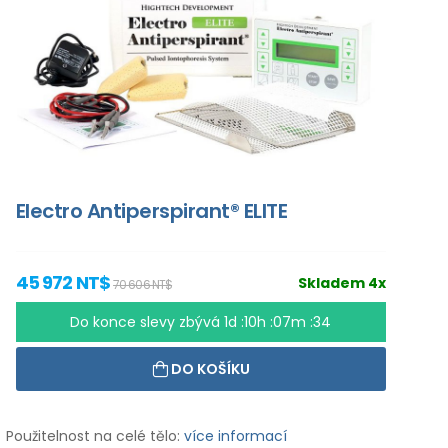
Electro Antiperspirant® ELITE
45 972 NT$
Skladem 4x
70 606 NT$
Do konce slevy zbývá
1d :10h :07m :33
DO KOŠÍKU
Použitelnost na celé tělo:
více informací