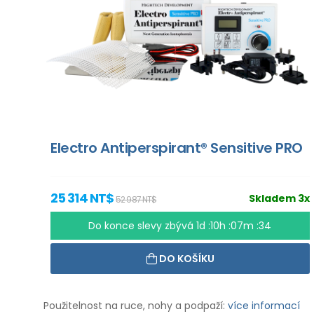
Electro Antiperspirant® Sensitive PRO
25 314 NT$
Skladem 3x
52 987 NT$
Do konce slevy zbývá
1d :10h :07m :33
DO KOŠÍKU
Použitelnost na ruce, nohy a podpaží:
více informací