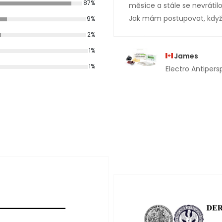
87%
měsíce a stále se nevrátilo
Jak mám postupovat, když 
9%
2%
1%
James
1%
Electro Antipersp