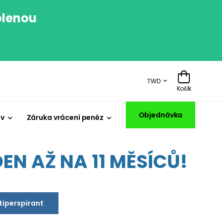
olenou
.
TWD
Košík
Objednávka
iv
Záruka vrácení peněz
EN AŽ NA 11 MĚSÍCŮ!
ntiperspirant