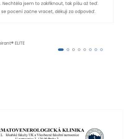
. Nechtěla jsem to zakřiknout, tak píšu až teď.
že E
se pocení začne vracet, děkuji za odpověď.
troj
irant® ELITE