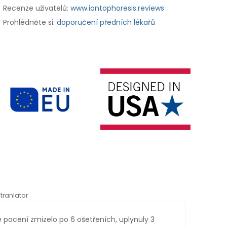
Recenze uživatelů:
www.iontophoresis.reviews
Prohlédněte si:
doporučení předních lékařů
tranlator
*automati
 pocení zmizelo po 6 ošetřeních, uplynuly 3
Je n