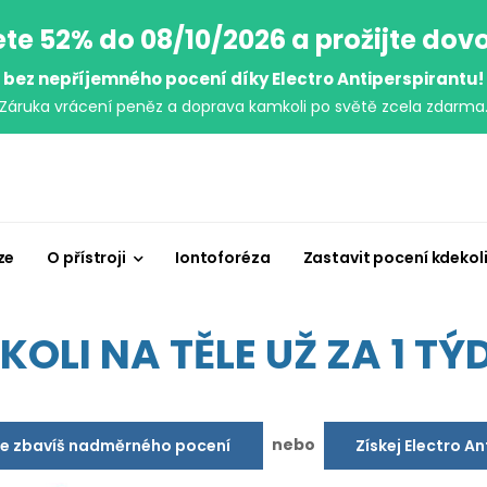
ete 52% do 08/10/2026 a prožijte dov
bez nepříjemného pocení díky Electro Antiperspirantu!
Záruka vrácení peněz a doprava kamkoli po světě zcela zdarma
ze
O přístroji
Iontoforéza
Zastavit pocení kdekol
OLI NA TĚLE UŽ ZA 1 TÝD
nebo
se zbavíš nadměrného pocení
Získej Electro A