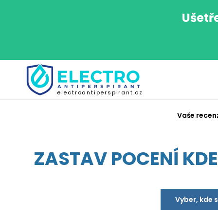
Ušetř
electroantiperspirant.cz
Vaše recen
ZASTAV POCENÍ KDEK
Vyber, kde 