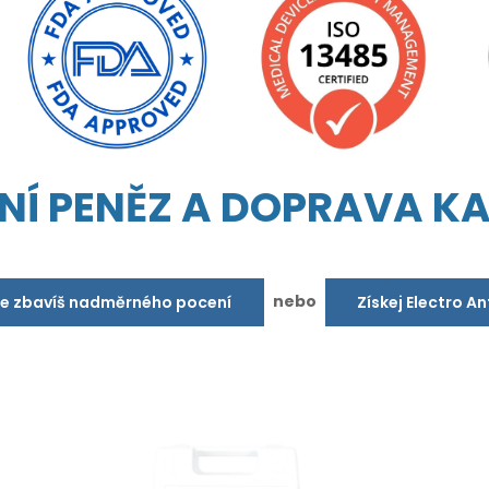
NÍ PENĚZ A DOPRAVA K
nebo
se zbavíš nadměrného pocení
Získej Electro A