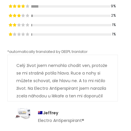
9%
2%
1%
1%
*automatically translated by DEEPL tranlator
*aut
Celý život jsem nemohla chodit ven, protože
se mi strašně potila hlava. Ruce a nohy si
můžete schovat, ale hlavu ne. A to mi ničilo
život. Na Electro Antiperspirant jsem narazila
zcela náhodou u lékaře a ten mi doporučil
vás. Asi už tušíte, jak to dopadlo. Jsem
absolutně suchá . Ty potůčky potu, které mi
Jeffrey
dříve stékaly po obličeji, jsou pryč. Moc vám
Electro Antiperspirant®
děkuji.