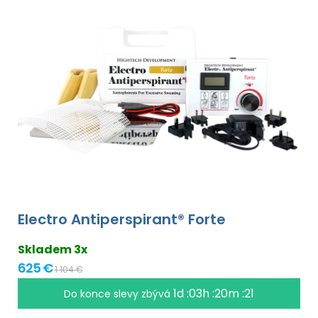
Electro Antiperspirant® Forte
Skladem 3x
625 €
1 104 €
1d :03h :20m :20
Do konce slevy zbývá