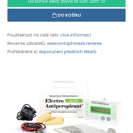
Do konce slevy zbývá
1d :03h :20m :20
DO KOŠÍKU
Použitelnost na celé tělo:
více informací
Recenze uživatelů:
www.iontophoresis.reviews
Prohlédněte si:
doporučení předních lékařů