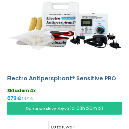
Electro Antiperspirant® Sensitive PRO
Skladem 4x
679 €
1 421 €
1d :03h :20m :20
Do konce slevy zbývá