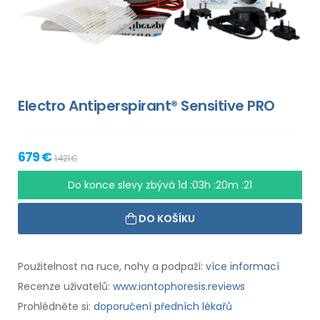
Electro Antiperspirant® Sensitive PRO
679 €
1 421 €
Do konce slevy zbývá
1d :03h :20m :20
DO KOŠÍKU
Použitelnost na ruce, nohy a podpaží:
více informací
Recenze uživatelů:
www.iontophoresis.reviews
Prohlédněte si:
doporučení předních lékařů