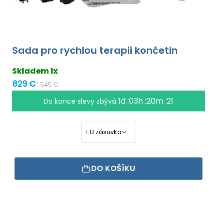
Sada pro rychlou terapii končetin
Skladem 1x
829 €
1 545 €
1d :03h :20m :20
Do konce slevy zbývá
DO KOŠÍKU