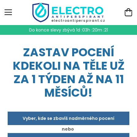
electroantiperspirant.cz
Do konce slevy zbývá
1d :03h :20m :20
ZASTAV POCENÍ
KDEKOLI NA TĚLE UŽ
ZA 1 TÝDEN AŽ NA 11
MĚSÍCŮ!
Vyber, kde se zbavíš nadměrného pocení
nebo