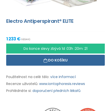
Electro Antiperspirant® ELITE
1 233 €
1 894 €
Do konce slevy zbývá
1d :03h :20m :20
DO KOŠÍKU
Použitelnost na celé tělo:
více informací
Recenze uživatelů:
www.iontophoresis.reviews
Prohlédněte si:
doporučení předních lékařů