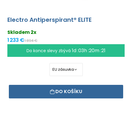
Electro Antiperspirant® ELITE
Skladem 2x
1 233 €
1 894 €
1d :03h :20m :20
Do konce slevy zbývá
DO KOŠÍKU