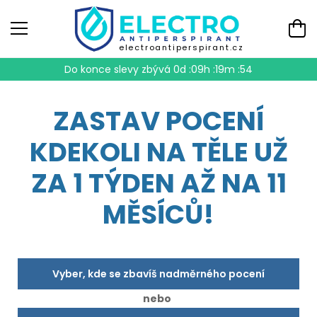
electroantiperspirant.cz
Do konce slevy zbývá
0d :09h :19m :53
ZASTAV POCENÍ
KDEKOLI NA TĚLE UŽ
ZA 1 TÝDEN AŽ NA 11
MĚSÍCŮ!
Vyber, kde se zbavíš nadměrného pocení
nebo