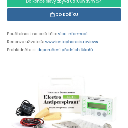
Do konce slevy zbývá
0d :09h :19m :53
DO KOŠÍKU
Použitelnost na celé tělo:
více informací
Recenze uživatelů:
www.iontophoresis.reviews
Prohlédněte si:
doporučení předních lékařů