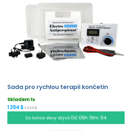
Sada pro rychlou terapii končetin
Skladem 1x
1 354 $
2 524 $
0d :09h :19m :53
Do konce slevy zbývá