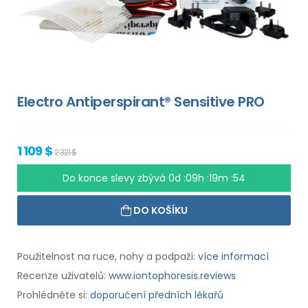
Electro Antiperspirant® Sensitive PRO
1 109 $
2 321 $
Do konce slevy zbývá
0d :09h :19m :53
DO KOŠÍKU
Použitelnost na ruce, nohy a podpaží:
více informací
Recenze uživatelů:
www.iontophoresis.reviews
Prohlédněte si:
doporučení předních lékařů