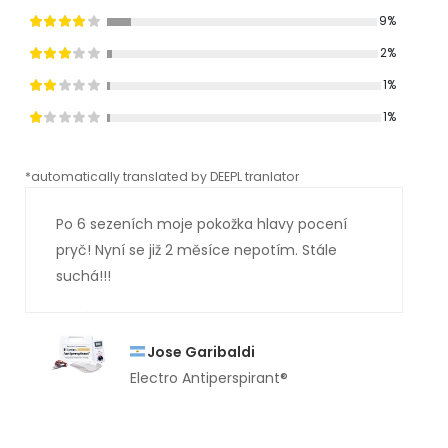
9%
2%
1%
1%
*automatically translated by DEEPL tranlator
*aut
Po 6 sezeních moje pokožka hlavy pocení
pryč! Nyní se již 2 měsíce nepotím. Stále
suchá!!!
Jose Garibaldi
Electro Antiperspirant®