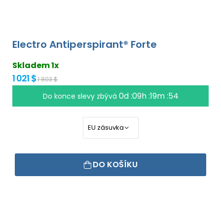
Electro Antiperspirant® Forte
Skladem 1x
1 021 $
1 803 $
0d :09h :19m :53
Do konce slevy zbývá
DO KOŠÍKU