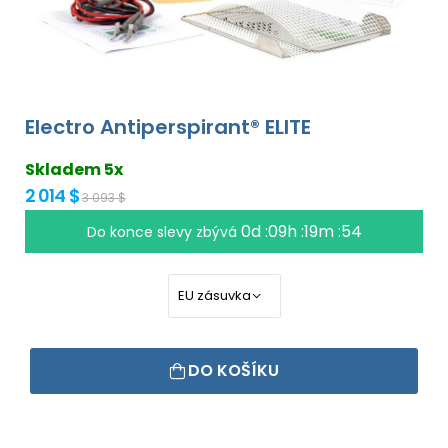
Electro Antiperspirant® ELITE
Skladem 5x
2 014 $
3 093 $
0d :09h :19m :53
Do konce slevy zbývá
DO KOŠÍKU