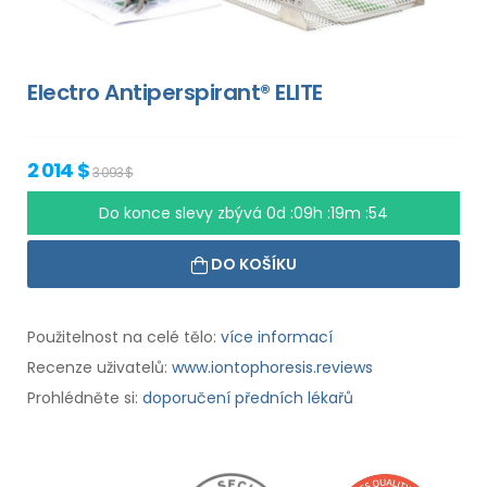
Electro Antiperspirant® ELITE
2 014 $
3 093 $
Do konce slevy zbývá
0d :09h :19m :53
DO KOŠÍKU
Použitelnost na celé tělo:
více informací
Recenze uživatelů:
www.iontophoresis.reviews
Prohlédněte si:
doporučení předních lékařů