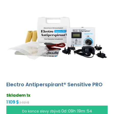
Electro Antiperspirant® Sensitive PRO
Skladem 1x
1 109 $
2 321 $
0d :09h :19m :53
Do konce slevy zbývá