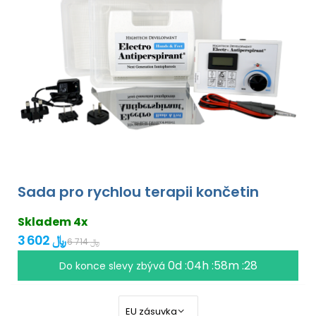
Sada pro rychlou terapii končetin
Skladem 4x
3 602 ﷼
6 714 ﷼
0d :04h :58m :27
Do konce slevy zbývá