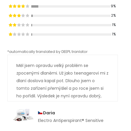
9%
2%
1%
1%
*automatically translated by DEEPL tranlator
*aut
Měl jsem opravdu velký problém se
zpocenými dlaněmi. Už jako teenagerovi mi z
dlaní doslova kapal pot. Dlouho jsem o
tomto zařízení přemýšlel a po roce jsem si
ho pořídil. Výsledek je nyní opravdu dobrý,
měl jsem si ho koupit mnohem dříve. Už
několik měsíců mi z rukou neukápla ani
Daria
kapka potu.
Electro Antiperspirant® Sensitive