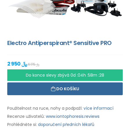
Electro Antiperspirant® Sensitive PRO
2 950 ﷼
6 175 ﷼
Do konce slevy zbývá
0d :04h :58m :27
DO KOŠÍKU
Použitelnost na ruce, nohy a podpaží:
více informací
Recenze uživatelů:
www.iontophoresis.reviews
Prohlédněte si:
doporučení předních lékařů