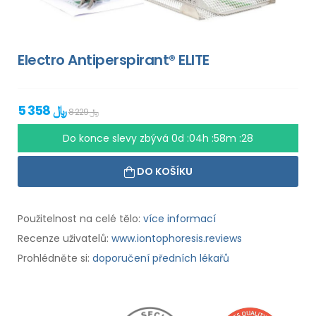
Electro Antiperspirant® ELITE
5 358 ﷼
8 229 ﷼
Do konce slevy zbývá
0d :04h :58m :27
DO KOŠÍKU
Použitelnost na celé tělo:
více informací
Recenze uživatelů:
www.iontophoresis.reviews
Prohlédněte si:
doporučení předních lékařů