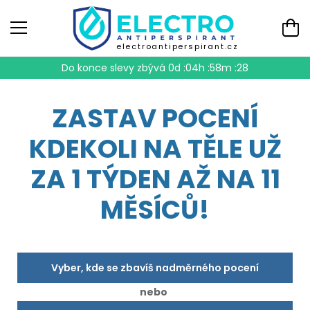
electroantiperspirant.cz
Do konce slevy zbývá
0d :04h :58m :27
ZASTAV POCENÍ
KDEKOLI NA TĚLE UŽ
ZA 1 TÝDEN AŽ NA 11
MĚSÍCŮ!
Vyber, kde se zbavíš nadměrného pocení
nebo