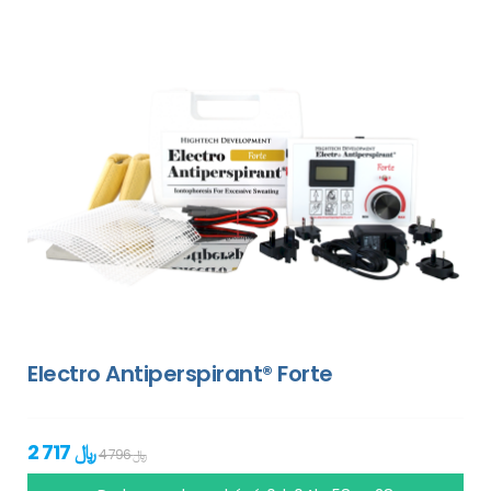
Electro Antiperspirant® Forte
2 717 ﷼
4 796 ﷼