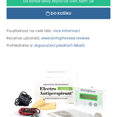
Do konce slevy zbývá
0d :04h :58m :27
DO KOŠÍKU
Použitelnost na celé tělo:
více informací
Recenze uživatelů:
www.iontophoresis.reviews
Prohlédněte si:
doporučení předních lékařů