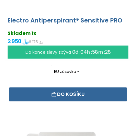
Electro Antiperspirant® Sensitive PRO
Skladem 1x
2 950 ﷼
6 175 ﷼
0d :04h :58m :27
Do konce slevy zbývá
DO KOŠÍKU