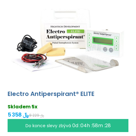
Electro Antiperspirant® ELITE
Skladem 5x
5 358 ﷼
8 229 ﷼
0d :04h :58m :27
Do konce slevy zbývá