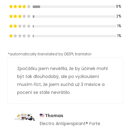
9%
2%
1%
1%
*automatically translated by DEEPL tranlator
*aut
Zpočátku jsem nevěřila, že by účinek mohl
být tak dlouhodobý, ale po vyzkoušení
musím říct, že jsem suchá už 3 měsíce a
pocení se stále nevrátilo.
Thomas
Electro Antiperspirant® Forte