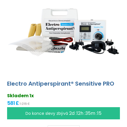
Electro Antiperspirant® Sensitive PRO
Skladem 1x
581 £
1 216 £
2d :12h :35m :15
Do konce slevy zbývá