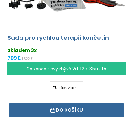
Sada pro rychlou terapii končetin
Skladem 3x
709 £
1 322 £
2d :12h :35m :15
Do konce slevy zbývá
DO KOŠÍKU