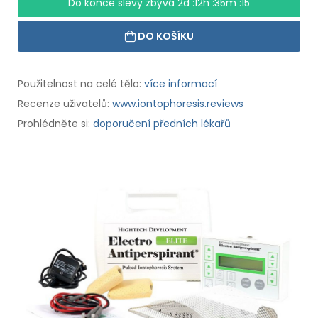
Do konce slevy zbývá
2d :12h :35m :15
DO KOŠÍKU
Použitelnost na celé tělo:
více informací
Recenze uživatelů:
www.iontophoresis.reviews
Prohlédněte si:
doporučení předních lékařů