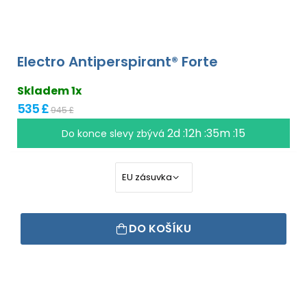
Electro Antiperspirant® Forte
Skladem 1x
535 £
945 £
2d :12h :35m :15
Do konce slevy zbývá
DO KOŠÍKU