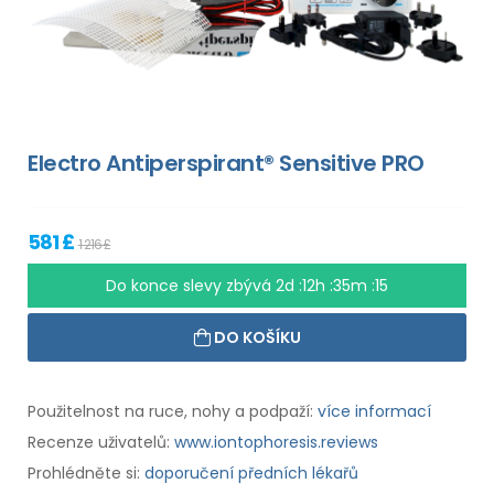
Electro Antiperspirant® Sensitive PRO
581 £
1 216 £
Do konce slevy zbývá
2d :12h :35m :15
DO KOŠÍKU
Použitelnost na ruce, nohy a podpaží:
více informací
Recenze uživatelů:
www.iontophoresis.reviews
Prohlédněte si:
doporučení předních lékařů