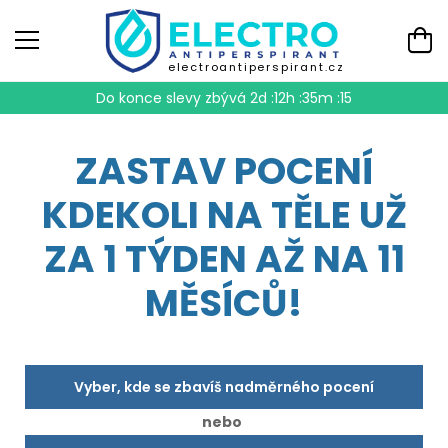
electroantiperspirant.cz
Do konce slevy zbývá
2d :12h :35m :15
ZASTAV POCENÍ
KDEKOLI NA TĚLE UŽ
ZA 1 TÝDEN AŽ NA 11
MĚSÍCŮ!
Vyber, kde se zbavíš nadměrného pocení
nebo