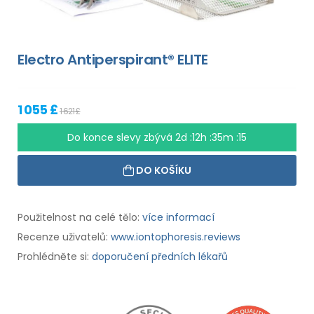
Electro Antiperspirant® ELITE
1 055 £
1 621 £
Do konce slevy zbývá
2d :12h :35m :15
DO KOŠÍKU
Použitelnost na celé tělo:
více informací
Recenze uživatelů:
www.iontophoresis.reviews
Prohlédněte si:
doporučení předních lékařů