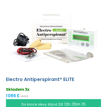
Electro Antiperspirant® ELITE
Skladem 3x
1 055 £
1 621 £
2d :12h :35m :15
Do konce slevy zbývá