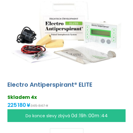
Electro Antiperspirant® ELITE
Skladem 4x
225 180 ¥
345 847 ¥
0d :19h :00m :43
Do konce slevy zbývá