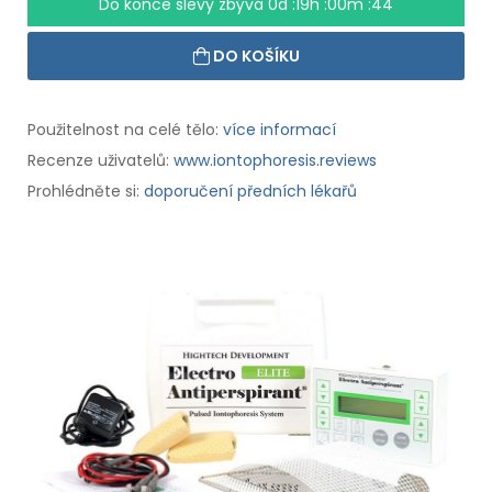
Do konce slevy zbývá
0d :19h :00m :43
DO KOŠÍKU
Použitelnost na celé tělo:
více informací
Recenze uživatelů:
www.iontophoresis.reviews
Prohlédněte si:
doporučení předních lékařů