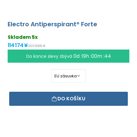
Electro Antiperspirant® Forte
Skladem 5x
114 174 ¥
201 585 ¥
0d :19h :00m :43
Do konce slevy zbývá
DO KOŠÍKU