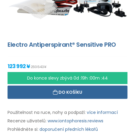
Electro Antiperspirant® Sensitive PRO
123 992 ¥
259 543 ¥
Do konce slevy zbývá
0d :19h :00m :43
DO KOŠÍKU
Použitelnost na ruce, nohy a podpaží:
více informací
Recenze uživatelů:
www.iontophoresis.reviews
Prohlédněte si:
doporučení předních lékařů