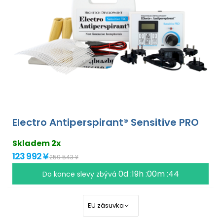
Electro Antiperspirant® Sensitive PRO
Skladem 2x
123 992 ¥
259 543 ¥
0d :19h :00m :43
Do konce slevy zbývá