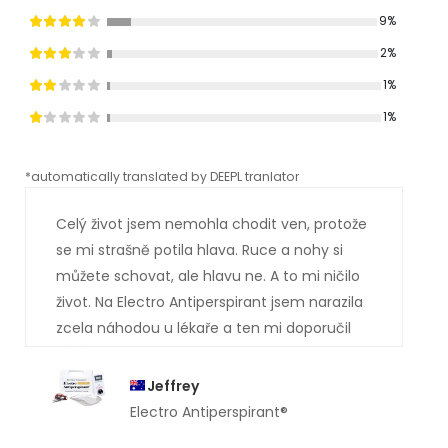
9%
2%
1%
1%
*automatically translated by DEEPL tranlator
*aut
Celý život jsem nemohla chodit ven, protože
se mi strašně potila hlava. Ruce a nohy si
můžete schovat, ale hlavu ne. A to mi ničilo
život. Na Electro Antiperspirant jsem narazila
zcela náhodou u lékaře a ten mi doporučil
vás. Asi už tušíte, jak to dopadlo. Jsem
absolutně suchá . Ty potůčky potu, které mi
Jeffrey
dříve stékaly po obličeji, jsou pryč. Moc vám
Electro Antiperspirant®
děkuji.