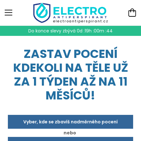
electroantiperspirant.cz
Do konce slevy zbývá
0d :19h :00m :43
ZASTAV POCENÍ
KDEKOLI NA TĚLE UŽ
ZA 1 TÝDEN AŽ NA 11
MĚSÍCŮ!
Vyber, kde se zbavíš nadměrného pocení
nebo