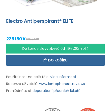
Electro Antiperspirant® ELITE
225 180 ¥
345 847 ¥
Do konce slevy zbývá
0d :19h :00m :43
DO KOŠÍKU
Použitelnost na celé tělo:
více informací
Recenze uživatelů:
www.iontophoresis.reviews
Prohlédněte si:
doporučení předních lékařů