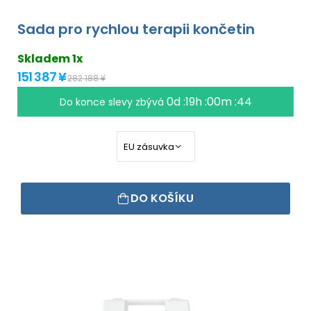
Sada pro rychlou terapii končetin
Skladem 1x
151 387 ¥
282 188 ¥
0d :19h :00m :43
Do konce slevy zbývá
DO KOŠÍKU