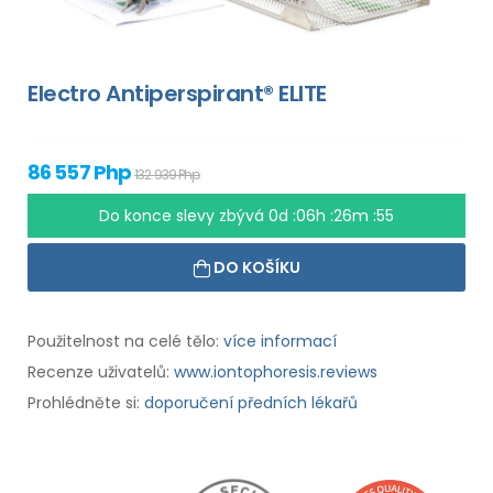
Electro Antiperspirant® ELITE
86 557 Php
132 939 Php
Do konce slevy zbývá
0d :06h :26m :54
DO KOŠÍKU
Použitelnost na celé tělo:
více informací
Recenze uživatelů:
www.iontophoresis.reviews
Prohlédněte si:
doporučení předních lékařů