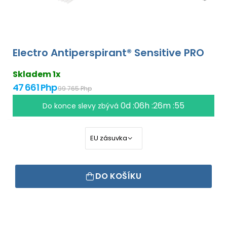
Electro Antiperspirant® Sensitive PRO
Skladem 1x
47 661 Php
99 765 Php
0d :06h :26m :54
Do konce slevy zbývá
DO KOŠÍKU