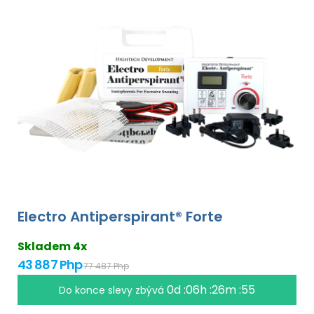
Electro Antiperspirant® Forte
Skladem 4x
43 887 Php
77 487 Php
0d :06h :26m :54
Do konce slevy zbývá