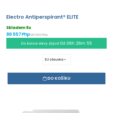
Electro Antiperspirant® ELITE
Skladem 5x
86 557 Php
132 939 Php
0d :06h :26m :54
Do konce slevy zbývá
DO KOŠÍKU