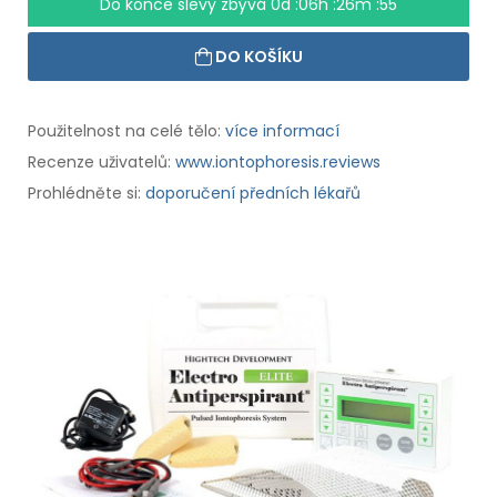
Do konce slevy zbývá
0d :06h :26m :54
DO KOŠÍKU
Použitelnost na celé tělo:
více informací
Recenze uživatelů:
www.iontophoresis.reviews
Prohlédněte si:
doporučení předních lékařů