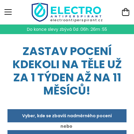
electroantiperspirant.cz
Do konce slevy zbývá
0d :06h :26m :54
ZASTAV POCENÍ
KDEKOLI NA TĚLE UŽ
ZA 1 TÝDEN AŽ NA 11
MĚSÍCŮ!
Vyber, kde se zbavíš nadměrného pocení
nebo