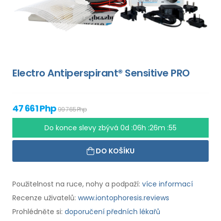
Electro Antiperspirant® Sensitive PRO
47 661 Php
99 765 Php
Do konce slevy zbývá
0d :06h :26m :54
DO KOŠÍKU
Použitelnost na ruce, nohy a podpaží:
více informací
Recenze uživatelů:
www.iontophoresis.reviews
Prohlédněte si:
doporučení předních lékařů