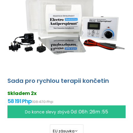
Sada pro rychlou terapii končetin
Skladem 2x
58 191 Php
108 470 Php
0d :06h :26m :54
Do konce slevy zbývá