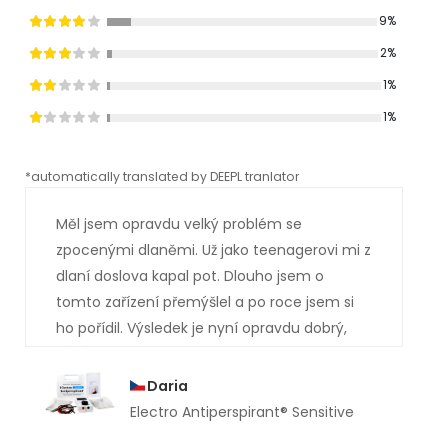
9%
2%
1%
1%
*automatically translated by DEEPL tranlator
*aut
Měl jsem opravdu velký problém se
zpocenými dlaněmi. Už jako teenagerovi mi z
dlaní doslova kapal pot. Dlouho jsem o
tomto zařízení přemýšlel a po roce jsem si
ho pořídil. Výsledek je nyní opravdu dobrý,
měl jsem si ho koupit mnohem dříve. Už
několik měsíců mi z rukou neukápla ani
Daria
kapka potu.
Electro Antiperspirant® Sensitive