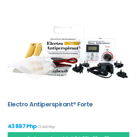
Electro Antiperspirant® Forte
43 887 Php
77 487 Php