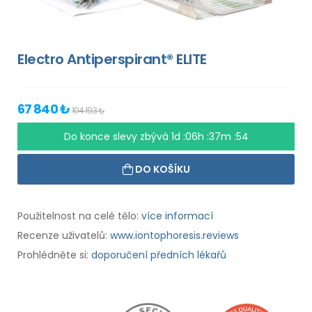
Electro Antiperspirant® ELITE
67 840 ₺
104 193 ₺
Do konce slevy zbývá
1d :06h :37m :54
DO KOŠÍKU
Použitelnost na celé tělo:
více informací
Recenze uživatelů:
www.iontophoresis.reviews
Prohlédněte si:
doporučení předních lékařů