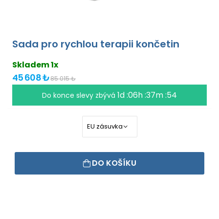
Sada pro rychlou terapii končetin
Skladem 1x
45 608 ₺
85 015 ₺
1d :06h :37m :54
Do konce slevy zbývá
DO KOŠÍKU