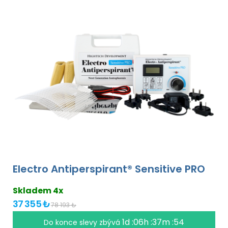
Electro Antiperspirant® Sensitive PRO
Skladem 4x
37 355 ₺
78 193 ₺
1d :06h :37m :54
Do konce slevy zbývá