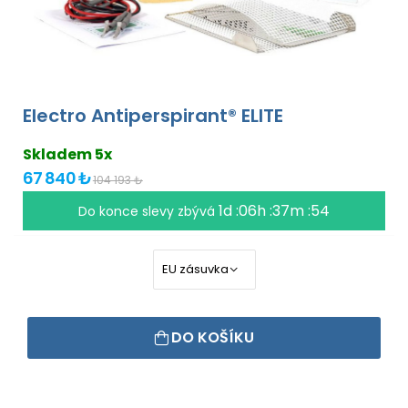
Electro Antiperspirant® ELITE
Skladem 5x
67 840 ₺
104 193 ₺
1d :06h :37m :54
Do konce slevy zbývá
DO KOŠÍKU