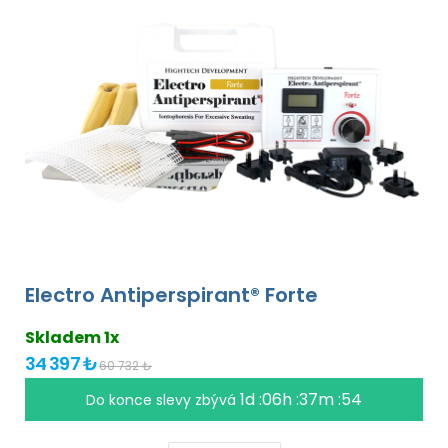
Electro Antiperspirant® Forte
Skladem 1x
34 397 ₺
60 732 ₺
1d :06h :37m :54
Do konce slevy zbývá