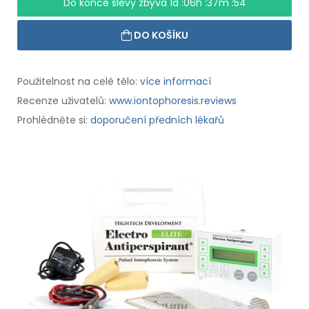
Do konce slevy zbývá
1d :06h :37m :54
DO KOŠÍKU
Použitelnost na celé tělo:
více informací
Recenze uživatelů:
www.iontophoresis.reviews
Prohlédněte si:
doporučení předních lékařů