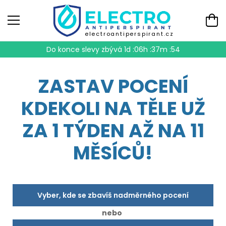
electroantiperspirant.cz
Do konce slevy zbývá
1d :06h :37m :54
ZASTAV POCENÍ
KDEKOLI NA TĚLE UŽ
ZA 1 TÝDEN AŽ NA 11
MĚSÍCŮ!
Vyber, kde se zbavíš nadměrného pocení
nebo