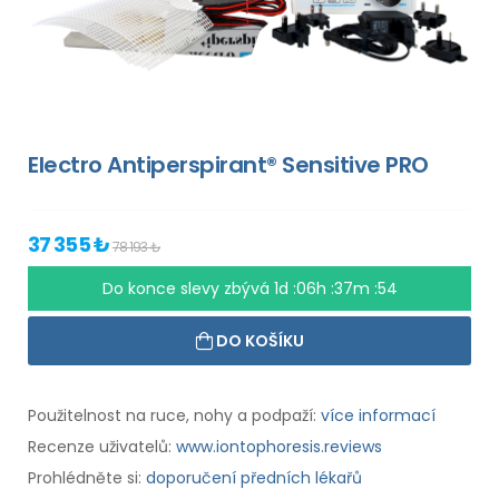
Electro Antiperspirant® Sensitive PRO
37 355 ₺
78 193 ₺
Do konce slevy zbývá
1d :06h :37m :54
DO KOŠÍKU
Použitelnost na ruce, nohy a podpaží:
více informací
Recenze uživatelů:
www.iontophoresis.reviews
Prohlédněte si:
doporučení předních lékařů