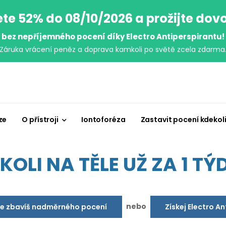
ete 52% do 08/10/2026 a prožijte dov
bez nepříjemného pocení díky Electro Antiperspirantu!
Záruka vrácení peněz a doprava kamkoli po světě zcela zdarma
ze
O přístroji
Iontoforéza
Zastavit pocení kdekol
OLI NA TĚLE UŽ ZA 1 TÝD
nebo
se zbavíš nadměrného pocení
Získej Electro A