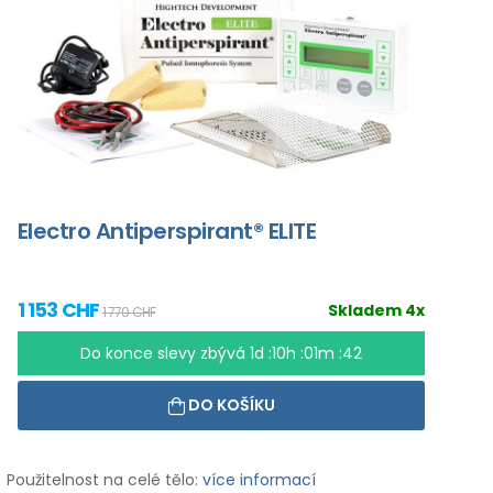
Electro Antiperspirant® ELITE
1 153 CHF
Skladem 4x
1 770 CHF
Do konce slevy zbývá
1d :10h :01m :41
DO KOŠÍKU
Použitelnost na celé tělo:
více informací