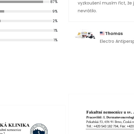
87%
vyzkoušení musím říct, že
nevrátilo.
9%
2%
1%
Thomas
1%
Electro Antipers