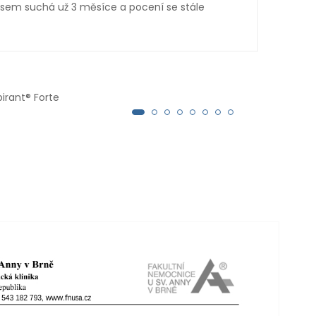
 jsem suchá už 3 měsíce a pocení se stále
měsí
pirant® Forte