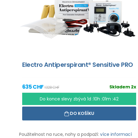
Electro Antiperspirant® Sensitive PRO
635 CHF
Skladem 2x
1 328 CHF
Do konce slevy zbývá
1d :10h :01m :41
DO KOŠÍKU
Použitelnost na ruce, nohy a podpaží:
více informací