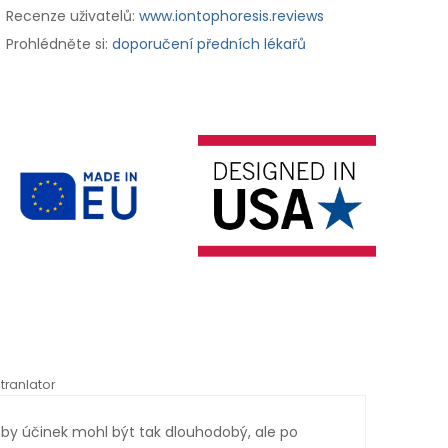
Recenze uživatelů:
www.iontophoresis.reviews
Prohlédněte si:
doporučení předních lékařů
tranlator
*automati
 by účinek mohl být tak dlouhodobý, ale po
Dodá