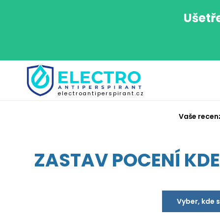
Ušetř
electroantiperspirant.cz
Vaše recen
ZASTAV POCENÍ KDEK
Vyber, kde 