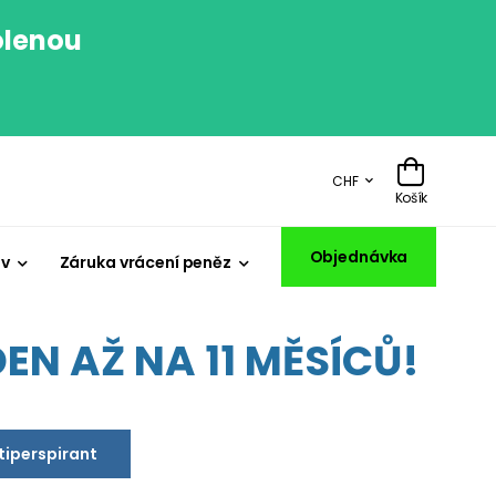
olenou
.
CHF
Košík
Objednávka
iv
Záruka vrácení peněz
EN AŽ NA 11 MĚSÍCŮ!
ntiperspirant