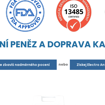
NÍ PENĚZ A DOPRAVA K
nebo
se zbavíš nadměrného pocení
Získej Electro A