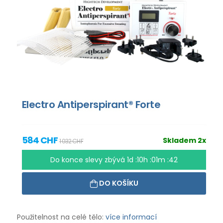
Electro Antiperspirant® Forte
584 CHF
Skladem 2x
1 032 CHF
Do konce slevy zbývá
1d :10h :01m :41
DO KOŠÍKU
Použitelnost na celé tělo:
více informací