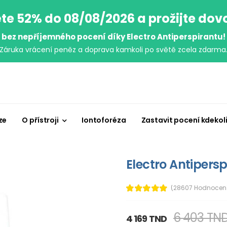
te 52% do 08/08/2026 a prožijte do
bez nepříjemného pocení díky Electro Antiperspirantu!
Záruka vrácení peněz a doprava kamkoli po světě zcela zdarma
ze
O přístroji
Iontoforéza
Zastavit pocení kdekol
Electro Antipersp
(28607 Hodnocen
6 403 TN
4 169 TND