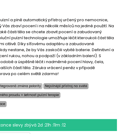
 pulzní a plně automatický přístroj určený pro nemocnice,
rý Vás zbaví pocení i na několik měsíců na jediné použití. Na
jaké části těla se chcete zbavit pocení a zabudovaný
luční pulzní technologie umožňuje léčit kteroukoli část těla
mi citlivě. Díky síťovému adaptéru a zabudované
ikdy nestane, že by Vás zaskočili vybité baterie. Definitivní a
ení rukou, nohou a podpaží (v základním balení). S
odobě a úspěšně léčit i nadměrné pocení hlavy, čela,
dalších částí těla. Záruka vrácení peněz v případě
prava po celém světě zdarma!
ntegrovaná změna polarity
Nejsilnější přístroj na světě
ného proudu + šetrnost pulzní terapie
race
konce slevy zbývá
2d :21h :11m :10