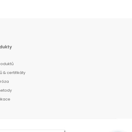
dukty
roduktů
 & certifikáty
dróza
metody
dikace