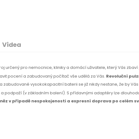
Videa
troj určený pro nemocnice, kliniky a domácí uživatele, který Vás zbaví
zbavit pocení a zabudovaný počítač vše udělá za Vás.
Revoluční pulz
a zabudované vysokokapacitní baterii se již nikdy nestane, že by Vás z
u a podpaží
(v základním
balení).
S přídavnými
adaptéry lze dlouhodob
eněz
v případě
nespokojenosti
a expresní
doprava
po celém
sv