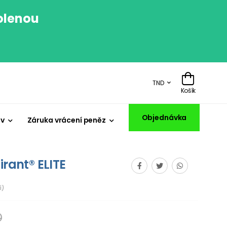
volenou
.
TND
Košík
Objednávka
iv
Záruka vrácení peněz
irant® ELITE
í)
D