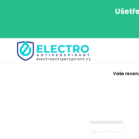
Ušetře
electroantiperspirant.cz
Vaše recen