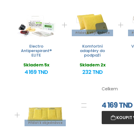
Přidat k objednávce
P
Electro
Komfortní
V
Antiperspirant®
adaptéry do
ELITE
podpaží
Skladem 5x
Skladem 2x
4 169 TND
232 TND
Celkem
4 169
TND
KOUPIT 
Přidat k objednávce