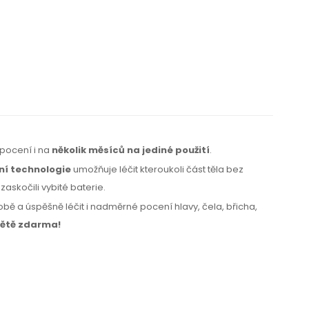
 pocení i na
několik měsíců na jediné použití
.
ní technologie
umožňuje léčit kteroukoli část těla bez
askočili vybité baterie.
ě a úspěšně léčit i nadměrné pocení hlavy, čela, břicha,
ětě zdarma!