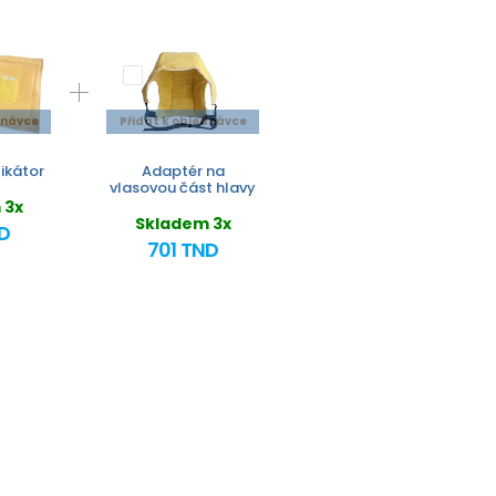
dnávce
Přidat k objednávce
likátor
Adaptér na
vlasovou část hlavy
 3x
Skladem 3x
D
701 TND