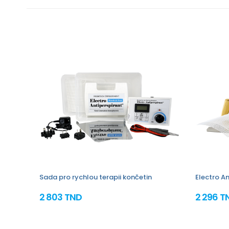
Sada pro rychlou terapii končetin
Electro An
2 803 TND
2 296 T