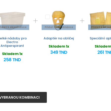
řidat k objednávce
Přidat k objednávce
Přidat k obje
elké nádoby pro
Adaptér na obličej
Speciální ap
Electro
Antiperspirant
Skladem 1x
Skladem
349 TND
261 TN
Skladem 1x
258 TND
VYBRANOU KOMBINACI