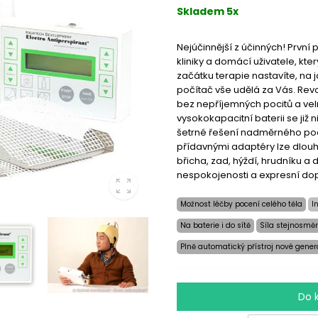
Skladem 5x
Nejúčinnější z účinných! První
kliniky a domácí uživatele, kte
začátku terapie nastavíte, na 
počítač vše udělá za Vás. Revo
bez nepříjemných pocitů a vel
vysokokapacitní baterii se již n
šetrné řešení nadměrného poc
přídavnými adaptéry lze dlouh
břicha, zad, hýždí, hrudníku a 
nespokojenosti a expresní do
Možnost léčby pocení celého těla
I
Na baterie i do sítě
Síla stejnosměr
Plně automatický přístroj nové gene
Do 