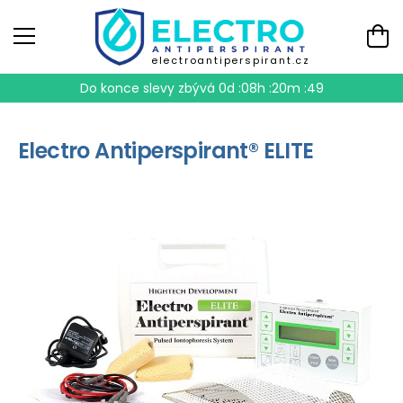
electroantiperspirant.cz
Do konce slevy zbývá
0d :08h :20m :49
Electro Antiperspirant® ELITE