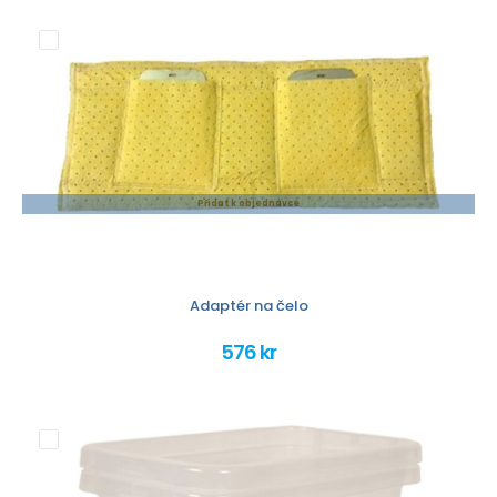
Přidat k objednávce
Adaptér na čelo
576 kr