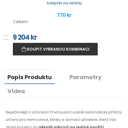
Adaptér na obličej
770 kr
Celkem
9 204
kr
KOUPIT VYBRANOU KOMBINACI
Popis Produktu
Parametry
Videa
Nejúčinnější z účinných! První pulzní a plně automatický přístroj
určený pro nemocnice, kliniky a domácí uživatele, který Vás
zbaví pocení i na
několik měsíců na jediné použití
.