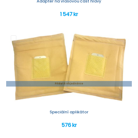
Adaptér na vlasovou část hlavy
1 547 kr
Přidat k objednávce
Speciální aplikátor
576 kr