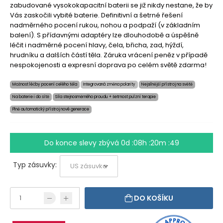
zabudované vysokokapacitní baterii se již nikdy nestane, že by
Vás zaskočili vybité baterie. Definitivní a šetrné řešení
nadměrného pocení rukou, nohou a podpaží (v základním
balení). S přídavnými adaptéry lze dlouhodobě a úspěšně
léčit i nadměrné pocení hlavy, čela, břicha, zad, hýždí,
hrudníku a dalších částí těla. Záruka vrácení peněz v případě
nespokojenosti a expresní doprava po celém světě zdarma!
Možnost léčby pocení celého těla
Integrovaná změna polarity
Nejsilnější přístroj na světě
Na baterie i do sítě
Síla stejnosměrného proudu + šetrnost pulzní terapie
Plně automatický přístroj nové generace
Do konce slevy zbývá
0d :08h :20m :49
Typ zásuvky:
DO KOŠÍKU