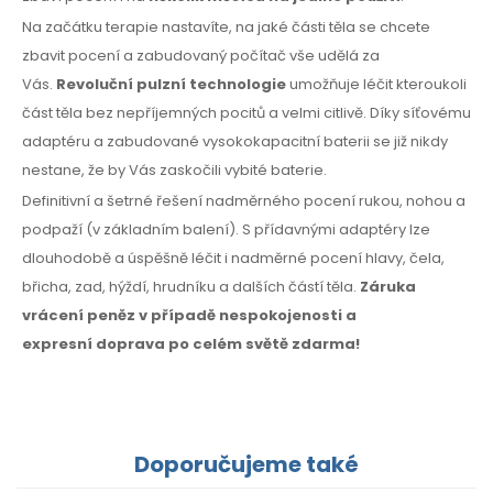
Na začátku terapie nastavíte, na jaké části těla se chcete
zbavit pocení a zabudovaný počítač vše udělá za
Vás.
Revoluční pulzní technologie
umožňuje léčit kteroukoli
část těla bez nepříjemných pocitů a velmi citlivě. Díky síťovému
adaptéru a zabudované vysokokapacitní baterii se již nikdy
nestane, že by Vás zaskočili vybité baterie.
Definitivní a šetrné řešení nadměrného pocení rukou, nohou a
podpaží
(v základním
balení).
S přídavnými
adaptéry lze
dlouhodobě a úspěšně léčit i nadměrné pocení hlavy, čela,
břicha, zad, hýždí, hrudníku
a dalších
částí těla.
Záruka
vrácení peněz
v případě
nespokojenosti
a
expresní
doprava
po celém
světě zdarma!
Doporučujeme také