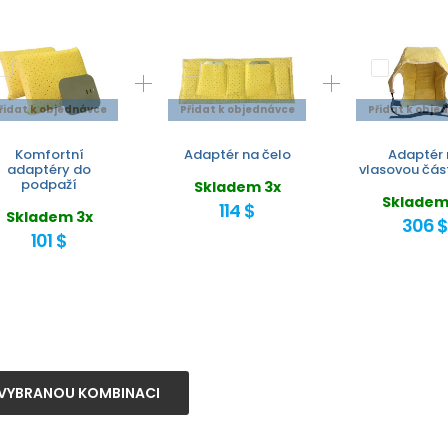
řidat k objednávce
Přidat k objednávce
Přidat k obje
Komfortní
Adaptér na čelo
Adaptér 
adaptéry do
vlasovou čás
podpaží
Skladem 3x
Skladem
114 $
Skladem 3x
306 
101 $
VYBRANOU KOMBINACI