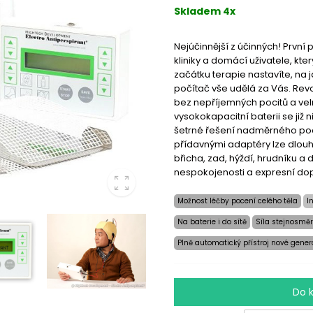
Skladem 4x
Nejúčinnější z účinných! První
kliniky a domácí uživatele, kte
začátku terapie nastavíte, na 
počítač vše udělá za Vás. Revo
bez nepříjemných pocitů a vel
vysokokapacitní baterii se již n
šetrné řešení nadměrného poc
přídavnými adaptéry lze dlouh
břicha, zad, hýždí, hrudníku a 
nespokojenosti a expresní do
Možnost léčby pocení celého těla
I
Na baterie i do sítě
Síla stejnosměr
Plně automatický přístroj nové gene
Do 