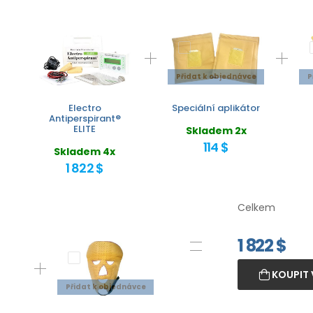
Přidat k objednávce
P
Electro
Speciální aplikátor
Antiperspirant®
ELITE
Skladem 2x
114 $
Skladem 4x
1 822 $
Celkem
1 822
$
KOUPIT 
Přidat k objednávce