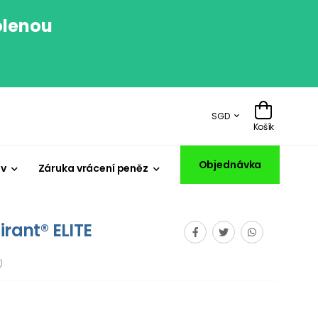
olenou
.
SGD
Košík
Objednávka
iv
Záruka vrácení peněz
irant® ELITE
)