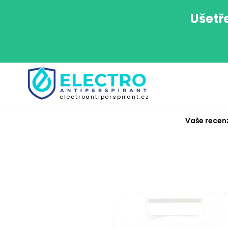
Ušetř
electroantiperspirant.cz
Vaše recen