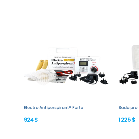
Electro Antiperspirant® Forte
Sada pro 
924 $
1 225 $