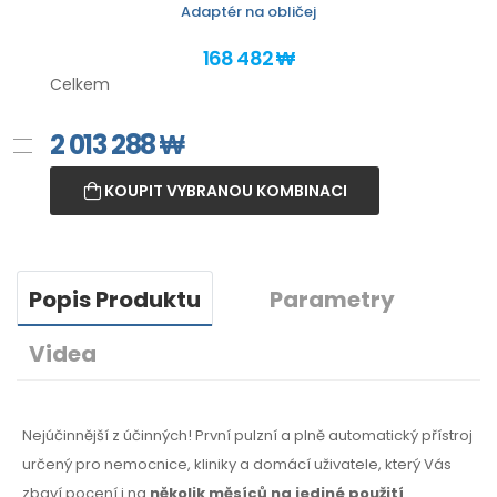
Adaptér na obličej
168 482 ₩
Celkem
2 013 288
₩
KOUPIT VYBRANOU KOMBINACI
Popis Produktu
Parametry
Videa
Nejúčinnější z účinných! První pulzní a plně automatický přístroj
určený pro nemocnice, kliniky a domácí uživatele, který Vás
zbaví pocení i na
několik měsíců na jediné použití
.