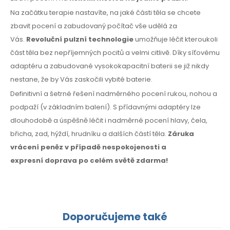
Na začátku terapie nastavíte, na jaké části těla se chcete
zbavit pocení a zabudovaný počítač vše udělá za
Vás.
Revoluční pulzní technologie
umožňuje léčit kteroukoli
část těla bez nepříjemných pocitů a velmi citlivě. Díky síťovému
adaptéru a zabudované vysokokapacitní baterii se již nikdy
nestane, že by Vás zaskočili vybité baterie.
Definitivní a šetrné řešení nadměrného pocení rukou, nohou a
podpaží
(v základním
balení).
S přídavnými
adaptéry lze
dlouhodobě a úspěšně léčit i nadměrné pocení hlavy, čela,
břicha, zad, hýždí, hrudníku
a dalších
částí těla.
Záruka
vrácení peněz
v případě
nespokojenosti
a
expresní
doprava
po celém
světě zdarma!
Doporučujeme také