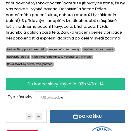
zabudované vysokokapacitní baterii se již nikdy nestane, že by
Vás zaskočili vybité baterie. Definitivní a šetrné řešení
nadměrného pocení rukou, nohou a podpaží (v základním
balení). S přídavnými adaptéry lze dlouhodobě a úspěšně
léčit i nadměrné pocení hlavy, čela, břicha, zad, hýždí,
hrudníku a dalších částí těla. Záruka vrácení peněz v případě
nespokojenosti a expresní doprava po celém světě zdarma!
Možnost léčby pocení celého těla
Integrovaná změna polarity
Nejsilnější přístroj na světě
Na baterie i do sítě
Síla stejnosměrného proudu + šetrnost pulzní terapie
Plně automatický přístroj nové generace
Do konce slevy zbývá
1d :03h :42m :13
Typ zásuvky:
DO KOŠÍKU