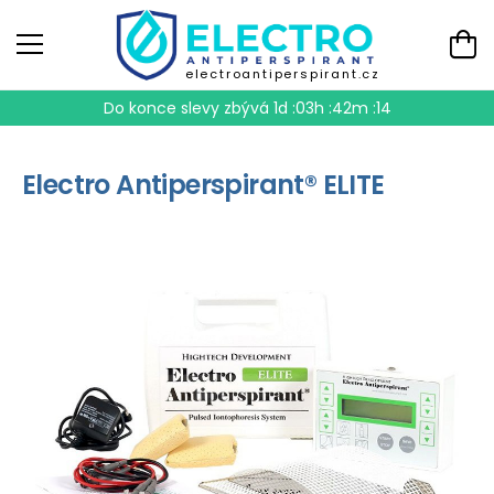
electroantiperspirant.cz
Do konce slevy zbývá
1d :03h :42m :13
Electro Antiperspirant® ELITE