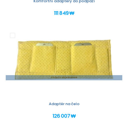
Komfortní adaptéry do podpaží
111 849 ₩
Přidat k objednávce
Adaptér na čelo
126 007 ₩